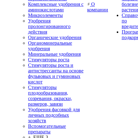
Комплексные удобрения с
О
болезн
аминокислотами
компании
растен
Микроэлементы
Справо
Удобрения
по
пролонгированного
вредит
действия
Прогр
Органические удобрения
подкор
Органоминеральные
удобрения
Минеральные удобрения
Стимуляторы роста
Стимуляторы роста и
антистрессанты на основе
фульвовых и гуминовых
кислот
Стимуляторы
плодообразования,
созревания, окраски,
размеров, завязи
Удобрения фасовкой для
личных подсобных
хозяйств
Вспомогательные
препараты
+ ЕЩЕ 3