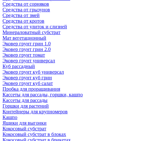
Средства от сорняков
Средства от грызунов
Средства от змей
Средства от кротов
Средства от улиток и слизней
Минераловатный субстрат
Мат вегетационный
Эковер грунт грин 1.0
Эковер грунт грин 2.0
Эковер грунт томат
Эковер грунт универсал
Куб рассадный
Эковер грунт куб универсал
Эковер грунт куб грин
Эковер грунт куб салат
Пробка для проращивания
Кассеты для рассады, горшки, кашпо
Кассеты для рассады
Горшки для растений
Контейнеры для крупномеров
Кашпо
Ящики для выгонки
Кокосовый субстрат
Кокосовый субстрат в блоках
Кокосовый субстрат в брикетах