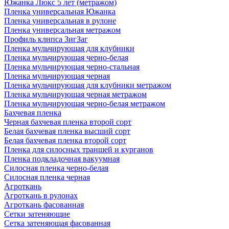
Южанка Люкс 5 лет (метражом)
Пленка универсальная Южанка
Пленка универсальная в рулоне
Пленка универсальная метражом
Профиль клипса ЗигЗаг
Пленка мульчирующая для клубники
Пленка мульчирующая черно-белая
Пленка мульчирующая черно-стальная
Пленка мульчирующая черная
Пленка мульчирующая для клубники метражом
Пленка мульчирующая черная метражом
Пленка мульчирующая черно-белая метражом
Бахчевая пленка
Черная бахчевая пленка второй сорт
Белая бахчевая пленка высший сорт
Белая бахчевая пленка второй сорт
Пленка для силосных траншей и курганов
Пленка подкладочная вакуумная
Силосная пленка черно-белая
Силосная пленка черная
Агроткань
Агроткань в рулонах
Агроткань фасованная
Сетки затеняющие
Сетка затеняющая фасованная