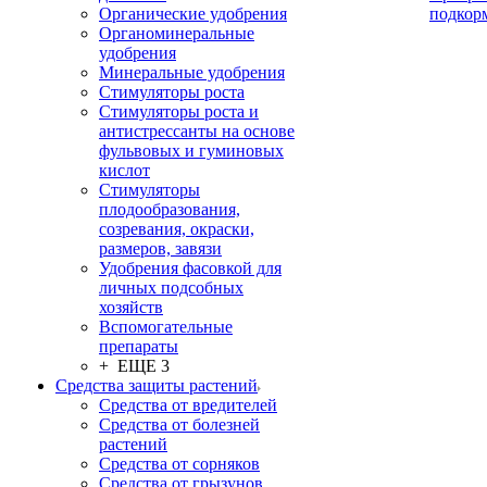
Органические удобрения
подкор
Органоминеральные
удобрения
Минеральные удобрения
Стимуляторы роста
Стимуляторы роста и
антистрессанты на основе
фульвовых и гуминовых
кислот
Стимуляторы
плодообразования,
созревания, окраски,
размеров, завязи
Удобрения фасовкой для
личных подсобных
хозяйств
Вспомогательные
препараты
+ ЕЩЕ 3
Средства защиты растений
Средства от вредителей
Средства от болезней
растений
Средства от сорняков
Средства от грызунов