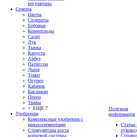
регуляторы
Семена
Цветы
Сидераты
Бобовые
Корнеплоды
Салат
Лук
Тыква
Капуста
Арбуз
Патиссон
Дыня
Томат
Огурец
Кабачок
Баклажан
Перец
Травы
+ ЕЩЕ 7
Полезная
Удобрения
информация
Комплексные удобрения с
микроэлементами
Статьи
Стимуляторы роста
руково
корневой системы
Справо