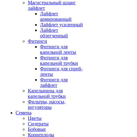
Магистральный шланг
лайфлет
Лайфлет
армированный
Лайфлет усиленный
Лайфлет
облегченный
Фитинги
Фитинги для
капельной ленты
Фитинги для
капельной трубки
Фитинги для спрей-
ленты
Фитинги для
лайфлет
Капельницы для
капельной трубки
Фильтры, насосы,
регуляторы
Семена
Цветы
Сидераты
Бобовые
Корнеплоды