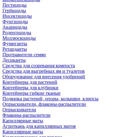
Пестициды
Гербициды
Инсектициды
Фунгициды
Акарициды
Родентициды
Моллюскоциды
Фумиганты
Ретарданты
Протравители семян
Десиканты
Средства для созревания компоста
Средства для выгребных ям и туалетов
Оборудование для внесения удобрений
Контейнеры для растений
Контейнеры для клубники
Контейнеры гибкие тканые
Подвязка растений, опоры, колышки, клипсы
Опрыскиватели, флаконы-распылители
Опрыскиватели
Флаконы-распылители
Капиллярные маты
Агроткань для капиллярных матов
Капиллярные маты