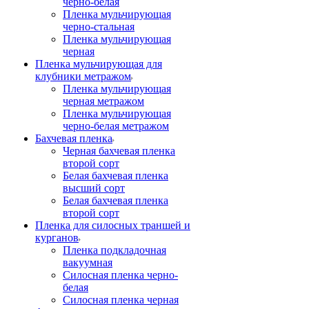
черно-белая
Пленка мульчирующая
черно-стальная
Пленка мульчирующая
черная
Пленка мульчирующая для
клубники метражом
Пленка мульчирующая
черная метражом
Пленка мульчирующая
черно-белая метражом
Бахчевая пленка
Черная бахчевая пленка
второй сорт
Белая бахчевая пленка
высший сорт
Белая бахчевая пленка
второй сорт
Пленка для силосных траншей и
курганов
Пленка подкладочная
вакуумная
Силосная пленка черно-
белая
Силосная пленка черная