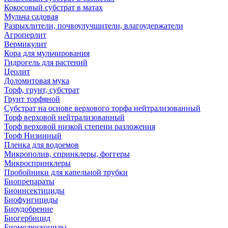
Кокосовый субстрат в матах
Мульча садовая
Разрыхлители, почвоулучшители, влагоудержатели
Агроперлит
Вермикулит
Кора для мульчирования
Гидрогель для растений
Цеолит
Доломитовая мука
Торф, грунт, субстрат
Грунт торфяной
Субстрат на основе верхового торфа нейтрализованный
Торф верховой нейтрализованный
Торф верховой низкой степени разложения
Торф Низинный
Пленка для водоемов
Микрополив, спринклеры, фоггеры
Микроспринклеры
Пробойники для капельной трубки
Биопрепараты
Биоинсектициды
Биофунгициды
Биоудобрение
Биогербицид
Биомолюскоциды