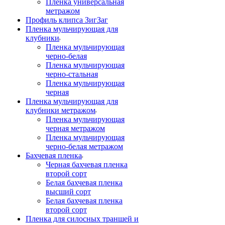
Пленка универсальная
метражом
Профиль клипса ЗигЗаг
Пленка мульчирующая для
клубники
Пленка мульчирующая
черно-белая
Пленка мульчирующая
черно-стальная
Пленка мульчирующая
черная
Пленка мульчирующая для
клубники метражом
Пленка мульчирующая
черная метражом
Пленка мульчирующая
черно-белая метражом
Бахчевая пленка
Черная бахчевая пленка
второй сорт
Белая бахчевая пленка
высший сорт
Белая бахчевая пленка
второй сорт
Пленка для силосных траншей и