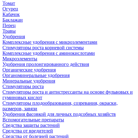
Томат
Огурец
Кабачок
Баклажан
Перец
Травы
Удобрения
Комплексные удобрения с микроэлементами
Стимуляторы роста корневой системы
Комплексные удобрения с аминокислотами
Микроэлементы
Удобрения пролонгированного действия
Органические удобрения
Органоминеральные удобрения
Минеральные удобрения
Стимуляторы роста
Стимуляторы роста и антистрессанты на основе фульвовых и
гуминовых кислот
Стимуляторы плодообразования, созревания, окраски,
размеров, завязи
Удобрения фасовкой для личных подсобных хозяйств
Вспомогательные препараты
Средства защиты растений
Средства от вредителей
Средства от болезней растений