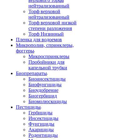
верхового торфа
нейтрализованный
Торф верховой
нейтрализованный
Торф верховой низкой
степени разложения
Торф Низинный
Пленка для водоемов
Микрополив, спринклеры,
фоггеры
Микроспринклеры
Пробойники для
капельной трубки
Биопрепараты
Биоинсектициды
Биофунгициды
Биоудобрение
Биогербицид
Биомолюскоциды
Пестициды
Гербициды
Инсектициды
Фунгициды
Акарициды
Родентициды