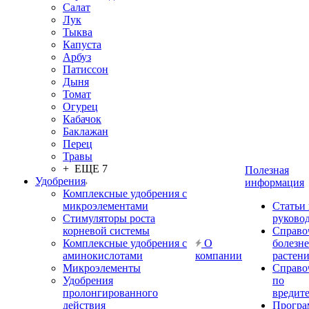
Салат
Лук
Тыква
Капуста
Арбуз
Патиссон
Дыня
Томат
Огурец
Кабачок
Баклажан
Перец
Травы
+ ЕЩЕ 7
Полезная
Удобрения
информация
Комплексные удобрения с
микроэлементами
Статьи
Стимуляторы роста
руково
корневой системы
Справо
Комплексные удобрения с
О
болезн
аминокислотами
компании
растен
Микроэлементы
Справо
Удобрения
по
пролонгированного
вредит
действия
Прогр