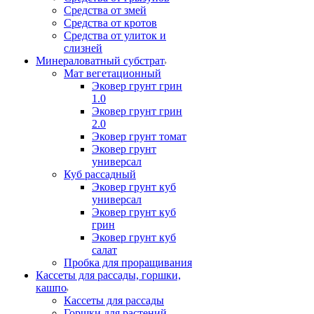
Средства от змей
Средства от кротов
Средства от улиток и
слизней
Минераловатный субстрат
Мат вегетационный
Эковер грунт грин
1.0
Эковер грунт грин
2.0
Эковер грунт томат
Эковер грунт
универсал
Куб рассадный
Эковер грунт куб
универсал
Эковер грунт куб
грин
Эковер грунт куб
салат
Пробка для проращивания
Кассеты для рассады, горшки,
кашпо
Кассеты для рассады
Горшки для растений