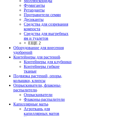
Моллюскоциды
Фумиганты
Ретарданты
Протравители семян
Десиканты
Средства для созревания
компоста
Средства для выгребных
ям и туалетов
+ ЕЩЕ 2
Оборудование для внесения
удобрений
Контейнеры для растений
Контейнеры для клубники
Контейнеры гибкие
тканые
Подвязка растений, опоры,
колышки, клипсы
Опрыскиватели, флаконы-
распылители
Опрыскиватели
Флаконы-распылители
Капиллярные маты
Агроткань для
капиллярных матов