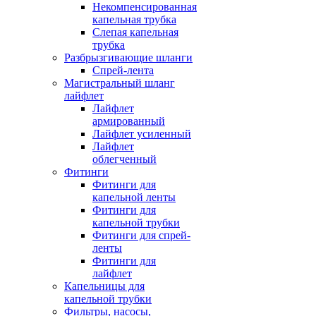
Некомпенсированная
капельная трубка
Слепая капельная
трубка
Разбрызгивающие шланги
Спрей-лента
Магистральный шланг
лайфлет
Лайфлет
армированный
Лайфлет усиленный
Лайфлет
облегченный
Фитинги
Фитинги для
капельной ленты
Фитинги для
капельной трубки
Фитинги для спрей-
ленты
Фитинги для
лайфлет
Капельницы для
капельной трубки
Фильтры, насосы,