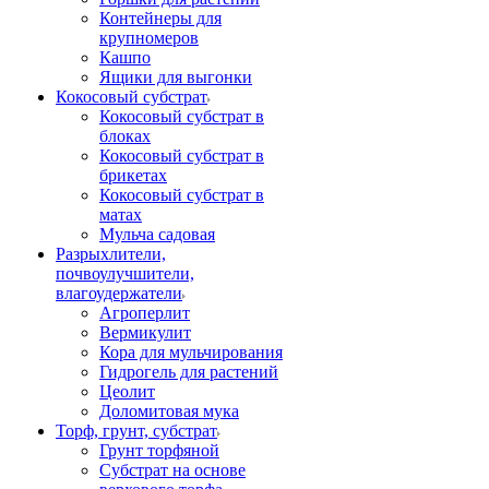
Контейнеры для
крупномеров
Кашпо
Ящики для выгонки
Кокосовый субстрат
Кокосовый субстрат в
блоках
Кокосовый субстрат в
брикетах
Кокосовый субстрат в
матах
Мульча садовая
Разрыхлители,
почвоулучшители,
влагоудержатели
Агроперлит
Вермикулит
Кора для мульчирования
Гидрогель для растений
Цеолит
Доломитовая мука
Торф, грунт, субстрат
Грунт торфяной
Субстрат на основе