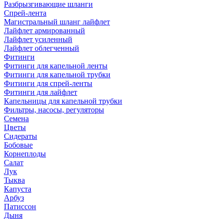
Разбрызгивающие шланги
Спрей-лента
Магистральный шланг лайфлет
Лайфлет армированный
Лайфлет усиленный
Лайфлет облегченный
Фитинги
Фитинги для капельной ленты
Фитинги для капельной трубки
Фитинги для спрей-ленты
Фитинги для лайфлет
Капельницы для капельной трубки
Фильтры, насосы, регуляторы
Семена
Цветы
Сидераты
Бобовые
Корнеплоды
Салат
Лук
Тыква
Капуста
Арбуз
Патиссон
Дыня