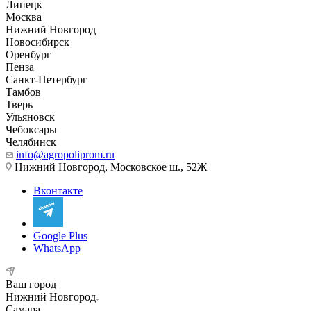
Липецк
Москва
Нижний Новгород
Новосибирск
Оренбург
Пенза
Санкт-Петербург
Тамбов
Тверь
Ульяновск
Чебоксары
Челябинск
info@agropoliprom.ru
Нижний Новгород, Московское ш., 52Ж
Вконтакте
Google Plus
WhatsApp
Ваш город
Нижний Новгород
Самара