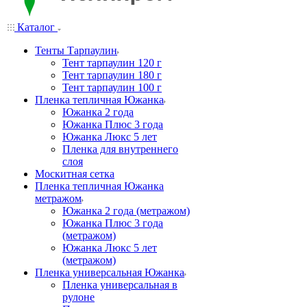
Каталог
Тенты Тарпаулин
Тент тарпаулин 120 г
Тент тарпаулин 180 г
Тент тарпаулин 100 г
Пленка тепличная Южанка
Южанка 2 года
Южанка Плюс 3 года
Южанка Люкс 5 лет
Пленка для внутреннего
слоя
Москитная сетка
Пленка тепличная Южанка
метражом
Южанка 2 года (метражом)
Южанка Плюс 3 года
(метражом)
Южанка Люкс 5 лет
(метражом)
Пленка универсальная Южанка
Пленка универсальная в
рулоне