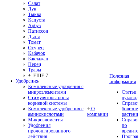
Салат
Лук
Тыква
Капуста
Арбуз
Патиссон
Дыня
Томат
Огурец
Кабачок
Баклажан
Перец
Травы
+ ЕЩЕ 7
Полезная
Удобрения
информация
Комплексные удобрения с
микроэлементами
Статьи
Стимуляторы роста
руково
корневой системы
Справо
Комплексные удобрения с
О
болезн
аминокислотами
компании
растен
Микроэлементы
Справо
Удобрения
по
пролонгированного
вредит
действия
Прогр