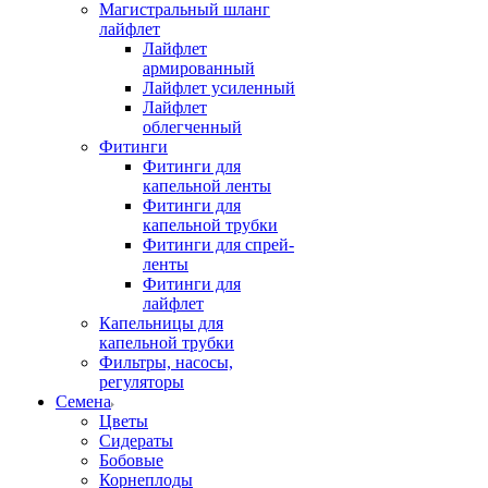
Магистральный шланг
лайфлет
Лайфлет
армированный
Лайфлет усиленный
Лайфлет
облегченный
Фитинги
Фитинги для
капельной ленты
Фитинги для
капельной трубки
Фитинги для спрей-
ленты
Фитинги для
лайфлет
Капельницы для
капельной трубки
Фильтры, насосы,
регуляторы
Семена
Цветы
Сидераты
Бобовые
Корнеплоды