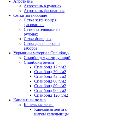
Агроткань
Агроткань в рулонах
Агроткань фасованная
Сетки затеняющие
Сетка затеняющая
фасованная
Сетки затеняющие в
рулонах
Сетка фасадная
Сетка для навесов и
заборов
Укрывной материал Спанбонд
Спанбонд мульчирующий
Спанбонд белый
Спанбонд 17 г/м2
Спанбонд 30 г/м2
Спанбонд 42 г/м2
Спанбонд 60 г/м2
Спанбонд 80 г/м2
Спанбонд 90 г/м2
Спанбонд 120 г/м2
Капельный полив
Капельная лента
Капельная лента с
шагом капельницы