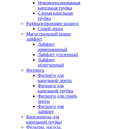
Некомпенсированная
капельная трубка
Слепая капельная
трубка
Разбрызгивающие шланги
Спрей-лента
Магистральный шланг
лайфлет
Лайфлет
армированный
Лайфлет усиленный
Лайфлет
облегченный
Фитинги
Фитинги для
капельной ленты
Фитинги для
капельной трубки
Фитинги для спрей-
ленты
Фитинги для
лайфлет
Капельницы для
капельной трубки
Фильтры, насосы,