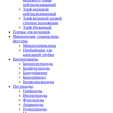
верхового торфа
нейтрализованный
Торф верховой
нейтрализованный
Торф верховой низкой
степени разложения
Торф Низинный
Пленка для водоемов
Микрополив, спринклеры,
фоггеры
Микроспринклеры
Пробойники для
капельной трубки
Биопрепараты
Биоинсектициды
Биофунгициды
Биоудобрение
Биогербицид
Биомолюскоциды
Пестициды
Гербициды
Инсектициды
Фунгициды
Акарициды
Родентициды