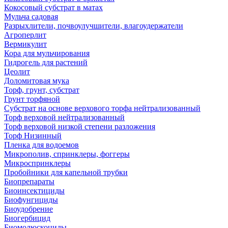
Кокосовый субстрат в матах
Мульча садовая
Разрыхлители, почвоулучшители, влагоудержатели
Агроперлит
Вермикулит
Кора для мульчирования
Гидрогель для растений
Цеолит
Доломитовая мука
Торф, грунт, субстрат
Грунт торфяной
Субстрат на основе верхового торфа нейтрализованный
Торф верховой нейтрализованный
Торф верховой низкой степени разложения
Торф Низинный
Пленка для водоемов
Микрополив, спринклеры, фоггеры
Микроспринклеры
Пробойники для капельной трубки
Биопрепараты
Биоинсектициды
Биофунгициды
Биоудобрение
Биогербицид
Биомолюскоциды