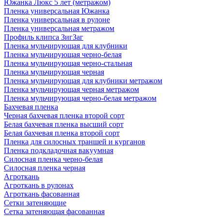
Южанка Люкс 5 лет (метражом)
Пленка универсальная Южанка
Пленка универсальная в рулоне
Пленка универсальная метражом
Профиль клипса ЗигЗаг
Пленка мульчирующая для клубники
Пленка мульчирующая черно-белая
Пленка мульчирующая черно-стальная
Пленка мульчирующая черная
Пленка мульчирующая для клубники метражом
Пленка мульчирующая черная метражом
Пленка мульчирующая черно-белая метражом
Бахчевая пленка
Черная бахчевая пленка второй сорт
Белая бахчевая пленка высший сорт
Белая бахчевая пленка второй сорт
Пленка для силосных траншей и курганов
Пленка подкладочная вакуумная
Силосная пленка черно-белая
Силосная пленка черная
Агроткань
Агроткань в рулонах
Агроткань фасованная
Сетки затеняющие
Сетка затеняющая фасованная