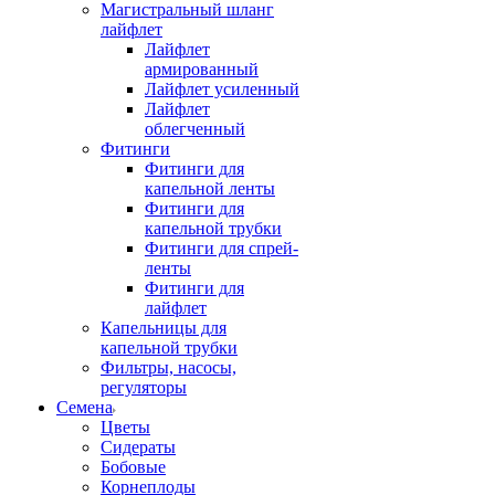
Магистральный шланг
лайфлет
Лайфлет
армированный
Лайфлет усиленный
Лайфлет
облегченный
Фитинги
Фитинги для
капельной ленты
Фитинги для
капельной трубки
Фитинги для спрей-
ленты
Фитинги для
лайфлет
Капельницы для
капельной трубки
Фильтры, насосы,
регуляторы
Семена
Цветы
Сидераты
Бобовые
Корнеплоды