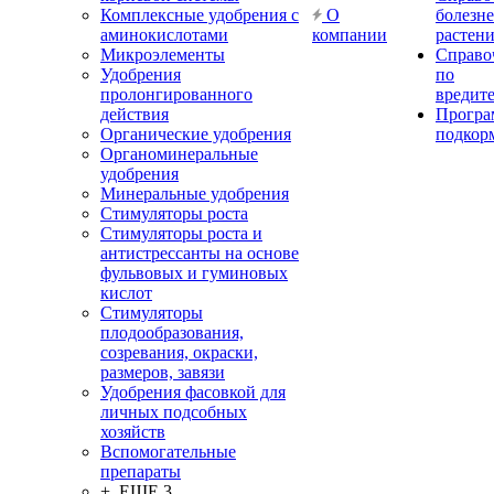
Комплексные удобрения с
О
болезн
аминокислотами
компании
растен
Микроэлементы
Справо
Удобрения
по
пролонгированного
вредит
действия
Прогр
Органические удобрения
подкор
Органоминеральные
удобрения
Минеральные удобрения
Стимуляторы роста
Стимуляторы роста и
антистрессанты на основе
фульвовых и гуминовых
кислот
Стимуляторы
плодообразования,
созревания, окраски,
размеров, завязи
Удобрения фасовкой для
личных подсобных
хозяйств
Вспомогательные
препараты
+ ЕЩЕ 3