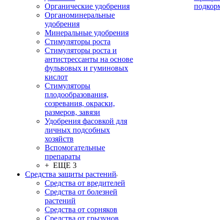
Органические удобрения
подкор
Органоминеральные
удобрения
Минеральные удобрения
Стимуляторы роста
Стимуляторы роста и
антистрессанты на основе
фульвовых и гуминовых
кислот
Стимуляторы
плодообразования,
созревания, окраски,
размеров, завязи
Удобрения фасовкой для
личных подсобных
хозяйств
Вспомогательные
препараты
+ ЕЩЕ 3
Средства защиты растений
Средства от вредителей
Средства от болезней
растений
Средства от сорняков
Средства от грызунов