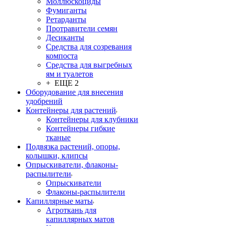
Моллюскоциды
Фумиганты
Ретарданты
Протравители семян
Десиканты
Средства для созревания
компоста
Средства для выгребных
ям и туалетов
+ ЕЩЕ 2
Оборудование для внесения
удобрений
Контейнеры для растений
Контейнеры для клубники
Контейнеры гибкие
тканые
Подвязка растений, опоры,
колышки, клипсы
Опрыскиватели, флаконы-
распылители
Опрыскиватели
Флаконы-распылители
Капиллярные маты
Агроткань для
капиллярных матов