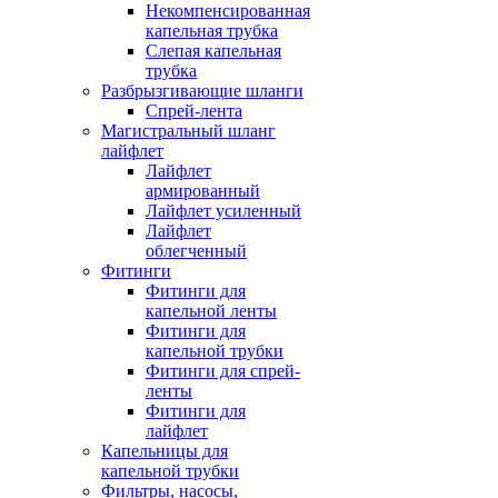
Некомпенсированная
капельная трубка
Слепая капельная
трубка
Разбрызгивающие шланги
Спрей-лента
Магистральный шланг
лайфлет
Лайфлет
армированный
Лайфлет усиленный
Лайфлет
облегченный
Фитинги
Фитинги для
капельной ленты
Фитинги для
капельной трубки
Фитинги для спрей-
ленты
Фитинги для
лайфлет
Капельницы для
капельной трубки
Фильтры, насосы,