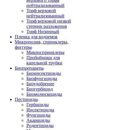
верхового торфа
нейтрализованный
Торф верховой
нейтрализованный
Торф верховой низкой
степени разложения
Торф Низинный
Пленка для водоемов
Микрополив, спринклеры,
фоггеры
Микроспринклеры
Пробойники для
капельной трубки
Биопрепараты
Биоинсектициды
Биофунгициды
Биоудобрение
Биогербицид
Биомолюскоциды
Пестициды
Гербициды
Инсектициды
Фунгициды
Акарициды
Родентициды