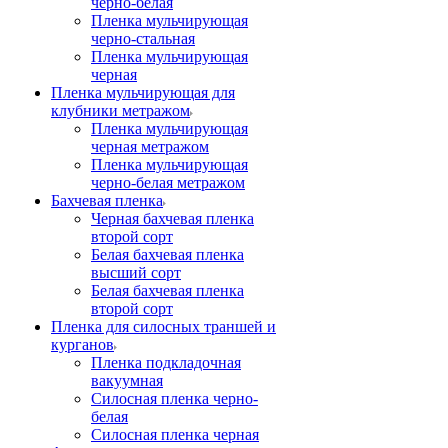
черно-белая
Пленка мульчирующая
черно-стальная
Пленка мульчирующая
черная
Пленка мульчирующая для
клубники метражом
Пленка мульчирующая
черная метражом
Пленка мульчирующая
черно-белая метражом
Бахчевая пленка
Черная бахчевая пленка
второй сорт
Белая бахчевая пленка
высший сорт
Белая бахчевая пленка
второй сорт
Пленка для силосных траншей и
курганов
Пленка подкладочная
вакуумная
Силосная пленка черно-
белая
Силосная пленка черная