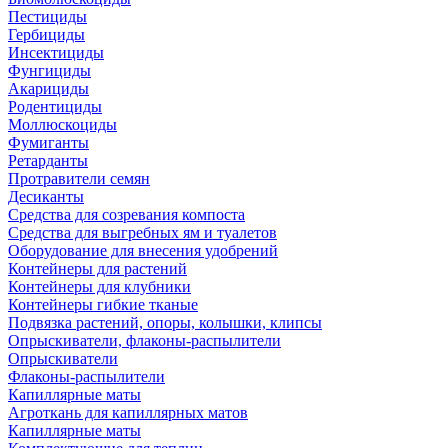
Пестициды
Гербициды
Инсектициды
Фунгициды
Акарициды
Родентициды
Моллюскоциды
Фумиганты
Ретарданты
Протравители семян
Десиканты
Средства для созревания компоста
Средства для выгребных ям и туалетов
Оборудование для внесения удобрений
Контейнеры для растений
Контейнеры для клубники
Контейнеры гибкие тканые
Подвязка растений, опоры, колышки, клипсы
Опрыскиватели, флаконы-распылители
Опрыскиватели
Флаконы-распылители
Капиллярные маты
Агроткань для капиллярных матов
Капиллярные маты