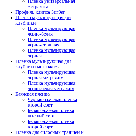
Пленка универсальная
метражом
Профиль клипса ЗигЗаг
Пленка мульчирующая для
клубники
Пленка мульчирующая
черно-белая
Пленка мульчирующая
черно-стальная
Пленка мульчирующая
черная
Пленка мульчирующая для
клубники метражом
Пленка мульчирующая
черная метражом
Пленка мульчирующая
черно-белая метражом
Бахчевая пленка
Черная бахчевая пленка
второй сорт
Белая бахчевая пленка
высший сорт
Белая бахчевая пленка
второй сорт
Пленка для силосных траншей и