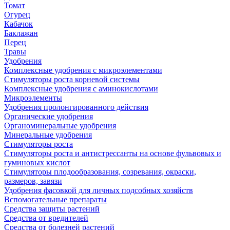
Томат
Огурец
Кабачок
Баклажан
Перец
Травы
Удобрения
Комплексные удобрения с микроэлементами
Стимуляторы роста корневой системы
Комплексные удобрения с аминокислотами
Микроэлементы
Удобрения пролонгированного действия
Органические удобрения
Органоминеральные удобрения
Минеральные удобрения
Стимуляторы роста
Стимуляторы роста и антистрессанты на основе фульвовых и
гуминовых кислот
Стимуляторы плодообразования, созревания, окраски,
размеров, завязи
Удобрения фасовкой для личных подсобных хозяйств
Вспомогательные препараты
Средства защиты растений
Средства от вредителей
Средства от болезней растений