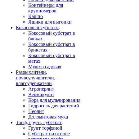
Контейнеры для
крупномеров
Кашпо
Ящики для выгонки
Кокосовый субстрат
Кокосовый субстрат в
блоках
Кокосовый субстрат в
брикетах
Кокосовый субстрат в
матах
Мульча садовая
Разрыхлители,
почвоулучшители,
влагоудержатели
Агроперлит
Вермикулит
Кора для мульчирования
Гидрогель для растений
Цеолит
Доломитовая мука
Торф, грунт, субстрат
Грунт торфяной
Субстрат на основе