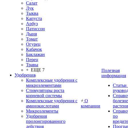
Салат
Лук
Тыква
Капуста
Арбуз
Патиссон
Дыня
Томат
Огурец
Кабачок
Баклажан
Перец
Травы
+ ЕЩЕ 7
Полезная
Удобрения
информация
Комплексные удобрения с
микроэлементами
Статьи
Стимуляторы роста
руково
корневой системы
Справо
Комплексные удобрения с
О
болезн
аминокислотами
компании
растен
Микроэлементы
Справо
Удобрения
по
пролонгированного
вредит
действия
Прогр