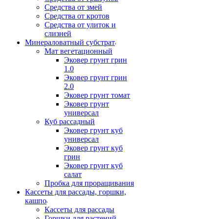
Средства от змей
Средства от кротов
Средства от улиток и
слизней
Минераловатный субстрат
Мат вегетационный
Эковер грунт грин
1.0
Эковер грунт грин
2.0
Эковер грунт томат
Эковер грунт
универсал
Куб рассадный
Эковер грунт куб
универсал
Эковер грунт куб
грин
Эковер грунт куб
салат
Пробка для проращивания
Кассеты для рассады, горшки,
кашпо
Кассеты для рассады
Горшки для растений