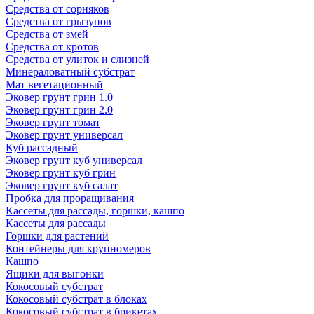
Средства от сорняков
Средства от грызунов
Средства от змей
Средства от кротов
Средства от улиток и слизней
Минераловатный субстрат
Мат вегетационный
Эковер грунт грин 1.0
Эковер грунт грин 2.0
Эковер грунт томат
Эковер грунт универсал
Куб рассадный
Эковер грунт куб универсал
Эковер грунт куб грин
Эковер грунт куб салат
Пробка для проращивания
Кассеты для рассады, горшки, кашпо
Кассеты для рассады
Горшки для растений
Контейнеры для крупномеров
Кашпо
Ящики для выгонки
Кокосовый субстрат
Кокосовый субстрат в блоках
Кокосовый субстрат в брикетах