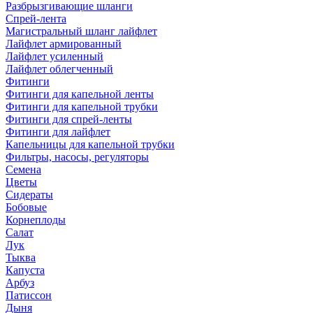
Разбрызгивающие шланги
Спрей-лента
Магистральный шланг лайфлет
Лайфлет армированный
Лайфлет усиленный
Лайфлет облегченный
Фитинги
Фитинги для капельной ленты
Фитинги для капельной трубки
Фитинги для спрей-ленты
Фитинги для лайфлет
Капельницы для капельной трубки
Фильтры, насосы, регуляторы
Семена
Цветы
Сидераты
Бобовые
Корнеплоды
Салат
Лук
Тыква
Капуста
Арбуз
Патиссон
Дыня