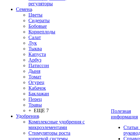
регуляторы
Семена
Цветы
Сидераты
Бобовые
Корнеплоды
Салат
Лук
Тыква
Капуста
Арбуз
Патиссон
Дыня
Томат
Огурец
Кабачок
Баклажан
Перец
Травы
+ ЕЩЕ 7
Полезная
Удобрения
информация
Комплексные удобрения с
микроэлементами
Статьи
Стимуляторы роста
руково
корневой системы
Справо