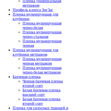
Пленка универсальная
метражом
Профиль клипса ЗигЗаг
Пленка мульчирующая для
клубники
Пленка мульчирующая
черно-белая
Пленка мульчирующая
черно-стальная
Пленка мульчирующая
черная
Пленка мульчирующая для
клубники метражом
Пленка мульчирующая
черная метражом
Пленка мульчирующая
черно-белая метражом
Бахчевая пленка
Черная бахчевая пленка
второй сорт
Белая бахчевая пленка
высший сорт
Белая бахчевая пленка
второй сорт
Пленка для силосных траншей и