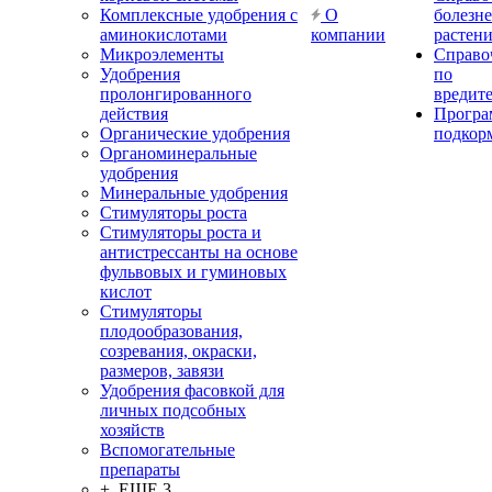
Комплексные удобрения с
О
болезн
аминокислотами
компании
растен
Микроэлементы
Справо
Удобрения
по
пролонгированного
вредит
действия
Прогр
Органические удобрения
подкор
Органоминеральные
удобрения
Минеральные удобрения
Стимуляторы роста
Стимуляторы роста и
антистрессанты на основе
фульвовых и гуминовых
кислот
Стимуляторы
плодообразования,
созревания, окраски,
размеров, завязи
Удобрения фасовкой для
личных подсобных
хозяйств
Вспомогательные
препараты
+ ЕЩЕ 3