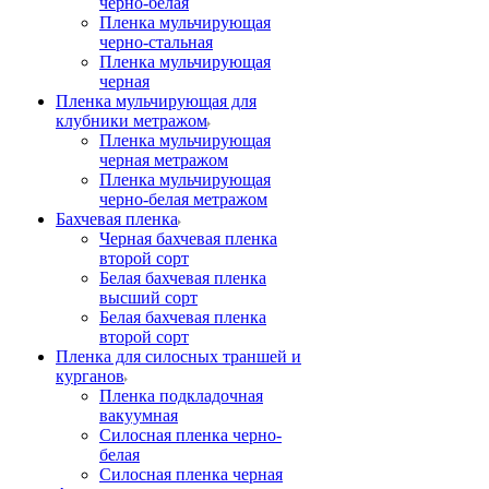
черно-белая
Пленка мульчирующая
черно-стальная
Пленка мульчирующая
черная
Пленка мульчирующая для
клубники метражом
Пленка мульчирующая
черная метражом
Пленка мульчирующая
черно-белая метражом
Бахчевая пленка
Черная бахчевая пленка
второй сорт
Белая бахчевая пленка
высший сорт
Белая бахчевая пленка
второй сорт
Пленка для силосных траншей и
курганов
Пленка подкладочная
вакуумная
Силосная пленка черно-
белая
Силосная пленка черная