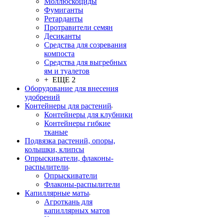
Моллюскоциды
Фумиганты
Ретарданты
Протравители семян
Десиканты
Средства для созревания
компоста
Средства для выгребных
ям и туалетов
+ ЕЩЕ 2
Оборудование для внесения
удобрений
Контейнеры для растений
Контейнеры для клубники
Контейнеры гибкие
тканые
Подвязка растений, опоры,
колышки, клипсы
Опрыскиватели, флаконы-
распылители
Опрыскиватели
Флаконы-распылители
Капиллярные маты
Агроткань для
капиллярных матов