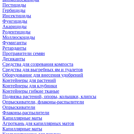
Пестициды
Гербициды
Инсектициды
Фунгициды
Акарициды
Родентициды
Моллюскоциды
Фумиганты
Ретарданты
Протравители семян
Десиканты
Средства для созревания компоста
Средства для выгребных ям и туалетов
Оборудование для внесения удобрений
Контейнеры для растений
Контейнеры для клубники
Контейнеры гибкие тканые
Подвязка растений, опоры, колышки, клипсы
Опрыскиватели, флаконы-распылители
Опрыскиватели
Флаконы-распылители
Капиллярные маты
Агроткань для капиллярных матов
Капиллярные маты