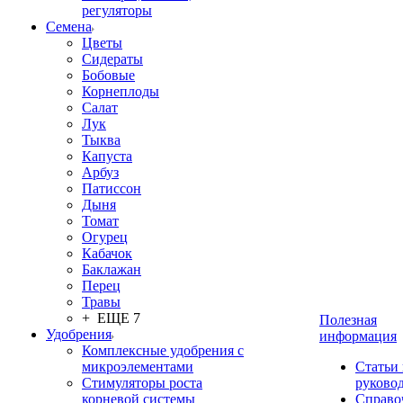
регуляторы
Семена
Цветы
Сидераты
Бобовые
Корнеплоды
Салат
Лук
Тыква
Капуста
Арбуз
Патиссон
Дыня
Томат
Огурец
Кабачок
Баклажан
Перец
Травы
+ ЕЩЕ 7
Полезная
Удобрения
информация
Комплексные удобрения с
микроэлементами
Статьи
Стимуляторы роста
руково
корневой системы
Справо