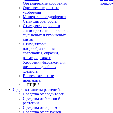
Органические удобрения
подкор
Органоминеральные
удобрения
Минеральные удобрения
Стимуляторы роста
Стимуляторы роста и
антистрессанты на основе
фульвовых и гуминовых
кислот
Стимуляторы
плодообразования,
созревания, окраски,
размеров, завязи
Удобрения фасовкой для
личных подсобных
хозяйств
Вспомогательные
препараты
+ ЕЩЕ 3
Средства защиты растений
Средства от вредителей
Средства от болезней
растений
Средства от сорняков
Средства от грызунов