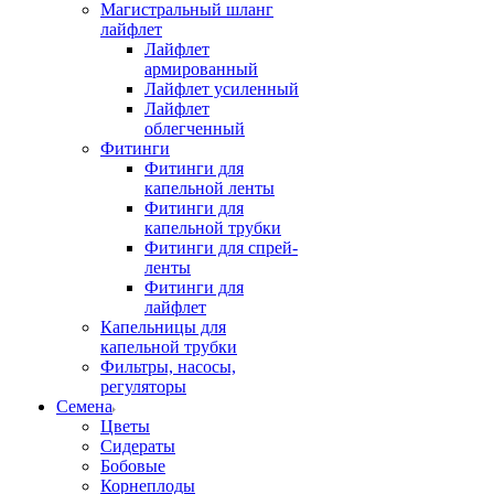
Магистральный шланг
лайфлет
Лайфлет
армированный
Лайфлет усиленный
Лайфлет
облегченный
Фитинги
Фитинги для
капельной ленты
Фитинги для
капельной трубки
Фитинги для спрей-
ленты
Фитинги для
лайфлет
Капельницы для
капельной трубки
Фильтры, насосы,
регуляторы
Семена
Цветы
Сидераты
Бобовые
Корнеплоды