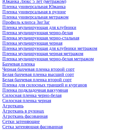
Южанка Люкс 5 лет (метражом)
Пленка универсальная Южанка
Пленка универсальная в рулоне
Пленка универсальная метражом
Профиль клипса ЗигЗаг
Пленка мульчирующая для клубники
Пленка мульчирующая черно-белая
Пленка мульчирующая черно-стальная
Пленка мульчирующая черная
Пленка мульчирующая для клубники метражом
Пленка мульчирующая черная метражом
Пленка мульчирующая черно-белая метражом
Бахчевая пленка
Черная бахчевая пленка второй сорт
Белая бахчевая пленка высший сорт
Белая бахчевая пленка второй сорт
Пленка для силосных траншей и курганов
Пленка подкладочная вакуумная
Силосная пленка черно-белая
Силосная пленка черная
Агроткань
Агроткань в рулонах
Агроткань фасованная
Сетки затеняющие
Сетка затеняющая фасованная