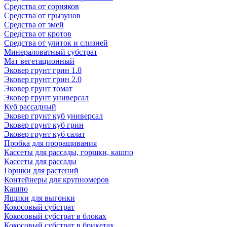
Средства от сорняков
Средства от грызунов
Средства от змей
Средства от кротов
Средства от улиток и слизней
Минераловатный субстрат
Мат вегетационный
Эковер грунт грин 1.0
Эковер грунт грин 2.0
Эковер грунт томат
Эковер грунт универсал
Куб рассадный
Эковер грунт куб универсал
Эковер грунт куб грин
Эковер грунт куб салат
Пробка для проращивания
Кассеты для рассады, горшки, кашпо
Кассеты для рассады
Горшки для растений
Контейнеры для крупномеров
Кашпо
Ящики для выгонки
Кокосовый субстрат
Кокосовый субстрат в блоках
Кокосовый субстрат в брикетах