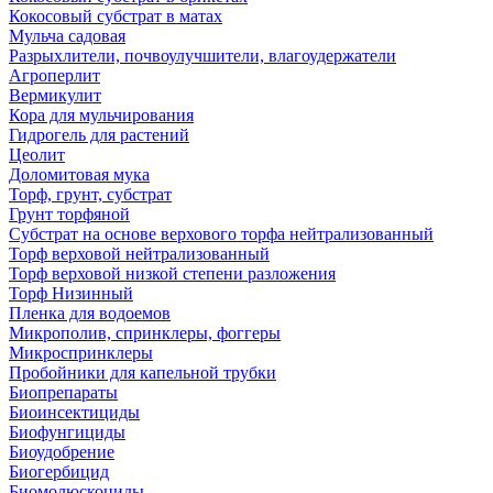
Кокосовый субстрат в матах
Мульча садовая
Разрыхлители, почвоулучшители, влагоудержатели
Агроперлит
Вермикулит
Кора для мульчирования
Гидрогель для растений
Цеолит
Доломитовая мука
Торф, грунт, субстрат
Грунт торфяной
Субстрат на основе верхового торфа нейтрализованный
Торф верховой нейтрализованный
Торф верховой низкой степени разложения
Торф Низинный
Пленка для водоемов
Микрополив, спринклеры, фоггеры
Микроспринклеры
Пробойники для капельной трубки
Биопрепараты
Биоинсектициды
Биофунгициды
Биоудобрение
Биогербицид
Биомолюскоциды