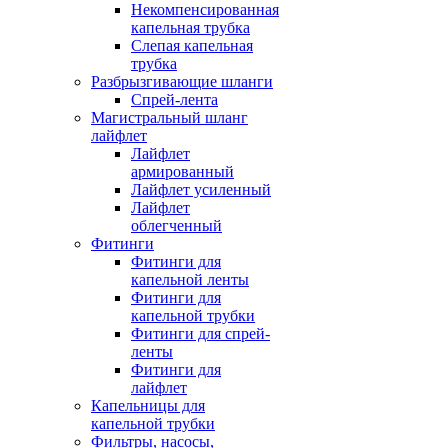
Некомпенсированная
капельная трубка
Слепая капельная
трубка
Разбрызгивающие шланги
Спрей-лента
Магистральный шланг
лайфлет
Лайфлет
армированный
Лайфлет усиленный
Лайфлет
облегченный
Фитинги
Фитинги для
капельной ленты
Фитинги для
капельной трубки
Фитинги для спрей-
ленты
Фитинги для
лайфлет
Капельницы для
капельной трубки
Фильтры, насосы,