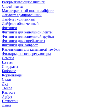
Разбрызгивающие шланги
Спрей-лента
Магистральный шланг лайфлет
Лайфлет армированный
Лайфлет усиленный
Лайфлет облегченный
Фитинги
Фитинги для капельной ленты
Фитинги для капельной трубки
Фитинги для спрей-ленты
Фитинги для лайфлет
Капельницы для капельной трубки
Фильтры, насосы, регуляторы
Семена
Цветы
Сидераты
Бобовые
Корнеплоды
Салат
Лук
Тыква
Капуста
Арбуз
Патиссон
Дыня