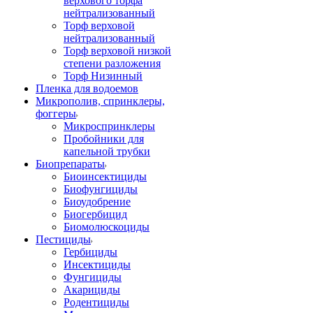
верхового торфа
нейтрализованный
Торф верховой
нейтрализованный
Торф верховой низкой
степени разложения
Торф Низинный
Пленка для водоемов
Микрополив, спринклеры,
фоггеры
Микроспринклеры
Пробойники для
капельной трубки
Биопрепараты
Биоинсектициды
Биофунгициды
Биоудобрение
Биогербицид
Биомолюскоциды
Пестициды
Гербициды
Инсектициды
Фунгициды
Акарициды
Родентициды