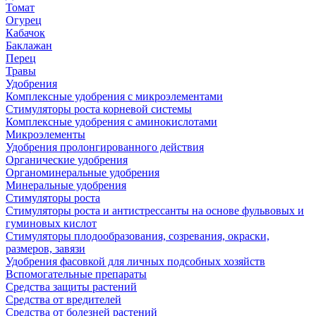
Томат
Огурец
Кабачок
Баклажан
Перец
Травы
Удобрения
Комплексные удобрения с микроэлементами
Стимуляторы роста корневой системы
Комплексные удобрения с аминокислотами
Микроэлементы
Удобрения пролонгированного действия
Органические удобрения
Органоминеральные удобрения
Минеральные удобрения
Стимуляторы роста
Стимуляторы роста и антистрессанты на основе фульвовых и
гуминовых кислот
Стимуляторы плодообразования, созревания, окраски,
размеров, завязи
Удобрения фасовкой для личных подсобных хозяйств
Вспомогательные препараты
Средства защиты растений
Средства от вредителей
Средства от болезней растений