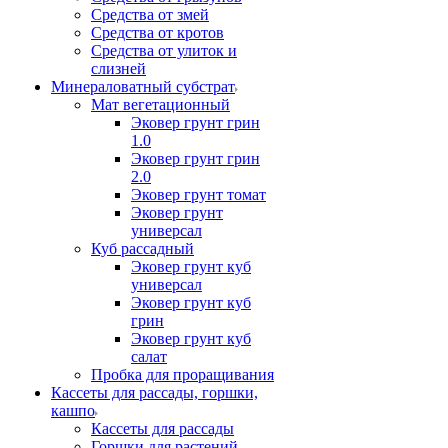
Средства от змей
Средства от кротов
Средства от улиток и
слизней
Минераловатный субстрат
Мат вегетационный
Эковер грунт грин
1.0
Эковер грунт грин
2.0
Эковер грунт томат
Эковер грунт
универсал
Куб рассадный
Эковер грунт куб
универсал
Эковер грунт куб
грин
Эковер грунт куб
салат
Пробка для проращивания
Кассеты для рассады, горшки,
кашпо
Кассеты для рассады
Горшки для растений