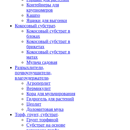
Контейнеры для
крупномеров
Кашпо
Ящики для выгонки
Кокосовый субстрат
Кокосовый субстрат в
блоках
Кокосовый субстрат в
брикетах
Кокосовый субстрат в
матах
Мульча садовая
Разрыхлители,
почвоулучшители,
влагоудержатели
Агроперлит
Вермикулит
Кора для мульчирования
Гидрогель для растений
Цеолит
Доломитовая мука
Торф, грунт, субстрат
Грунт торфяной
Субстрат на основе