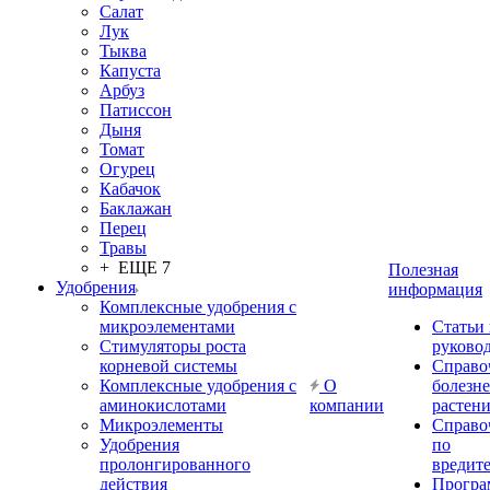
Салат
Лук
Тыква
Капуста
Арбуз
Патиссон
Дыня
Томат
Огурец
Кабачок
Баклажан
Перец
Травы
+ ЕЩЕ 7
Полезная
Удобрения
информация
Комплексные удобрения с
микроэлементами
Статьи
Стимуляторы роста
руково
корневой системы
Справо
Комплексные удобрения с
О
болезн
аминокислотами
компании
растен
Микроэлементы
Справо
Удобрения
по
пролонгированного
вредит
действия
Прогр