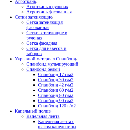
Агроткань
Агроткань в рулонах
Агроткань фасованная
Сетки затеняющие
Сетка затеняющая
фасованная
Сетки затеняющие в
рулонах
Сетка фасадная
Сетка для навесов и
заборов
Укрывной материал Спанбонд
Спанбонд мульчирующий
Спанбонд белый
Спанбонд 17 г/м2
Спанбонд 30 г/м2
Спанбонд 42 г/м2
Спанбонд 60 г/м2
Спанбонд 80 г/м2
Спанбонд 90 г/м2
Спанбонд 120 г/м2
Капельный полив
Капельная лента
Капельная лента с
шагом капельницы