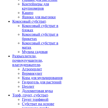
Контейнеры для
крупномеров
Кашпо
Ящики для выгонки
Кокосовый субстрат
Кокосовый субстрат в
блоках
Кокосовый субстрат в
брикетах
Кокосовый субстрат в
матах
Мульча садовая
Разрыхлители,
почвоулучшители,
влагоудержатели
Агроперлит
Вермикулит
Кора для мульчирования
Гидрогель для растений
Цеолит
Доломитовая мука
Торф, грунт, субстрат
Грунт торфяной
Субстрат на основе