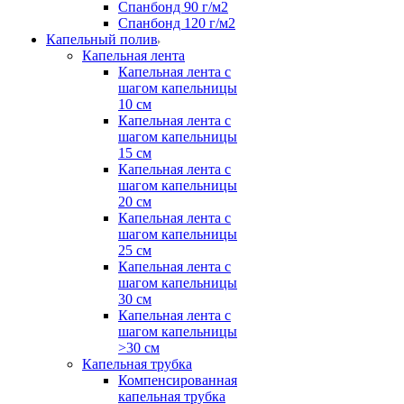
Спанбонд 90 г/м2
Спанбонд 120 г/м2
Капельный полив
Капельная лента
Капельная лента с
шагом капельницы
10 см
Капельная лента с
шагом капельницы
15 см
Капельная лента с
шагом капельницы
20 см
Капельная лента с
шагом капельницы
25 см
Капельная лента с
шагом капельницы
30 см
Капельная лента с
шагом капельницы
>30 см
Капельная трубка
Компенсированная
капельная трубка