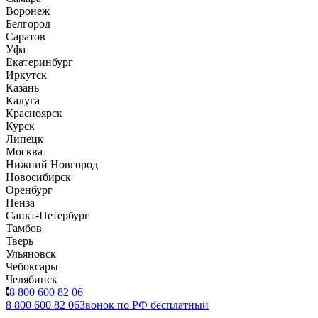
Воронеж
Белгород
Саратов
Уфа
Екатеринбург
Иркутск
Казань
Калуга
Красноярск
Курск
Липецк
Москва
Нижний Новгород
Новосибирск
Оренбург
Пенза
Санкт-Петербург
Тамбов
Тверь
Ульяновск
Чебоксары
Челябинск
8 800 600 82 06
8 800 600 82 06
Звонок по РФ бесплатный