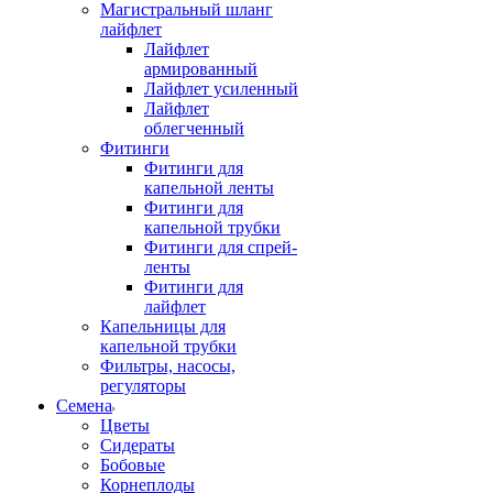
Магистральный шланг
лайфлет
Лайфлет
армированный
Лайфлет усиленный
Лайфлет
облегченный
Фитинги
Фитинги для
капельной ленты
Фитинги для
капельной трубки
Фитинги для спрей-
ленты
Фитинги для
лайфлет
Капельницы для
капельной трубки
Фильтры, насосы,
регуляторы
Семена
Цветы
Сидераты
Бобовые
Корнеплоды