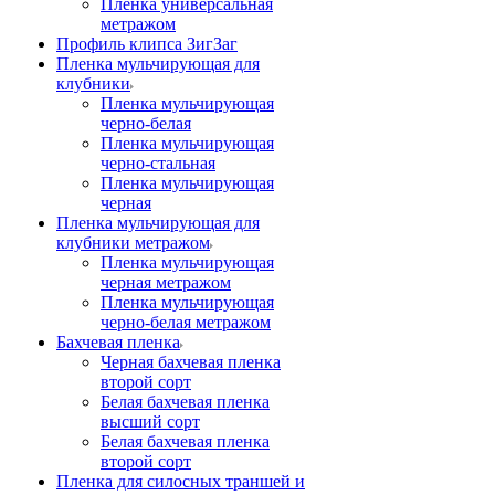
Пленка универсальная
метражом
Профиль клипса ЗигЗаг
Пленка мульчирующая для
клубники
Пленка мульчирующая
черно-белая
Пленка мульчирующая
черно-стальная
Пленка мульчирующая
черная
Пленка мульчирующая для
клубники метражом
Пленка мульчирующая
черная метражом
Пленка мульчирующая
черно-белая метражом
Бахчевая пленка
Черная бахчевая пленка
второй сорт
Белая бахчевая пленка
высший сорт
Белая бахчевая пленка
второй сорт
Пленка для силосных траншей и