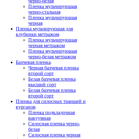
черно-белая
Пленка мульчирующая
черно-стальная
Пленка мульчирующая
черная
Пленка мульчирующая для
клубники метражом
Пленка мульчирующая
черная метражом
Пленка мульчирующая
черно-белая метражом
Бахчевая пленка
Черная бахчевая пленка
второй сорт
Белая бахчевая пленка
высший сорт
Белая бахчевая пленка
второй сорт
Пленка для силосных траншей и
курганов
Пленка подкладочная
вакуумная
Силосная пленка черно-
белая
Силосная пленка черная