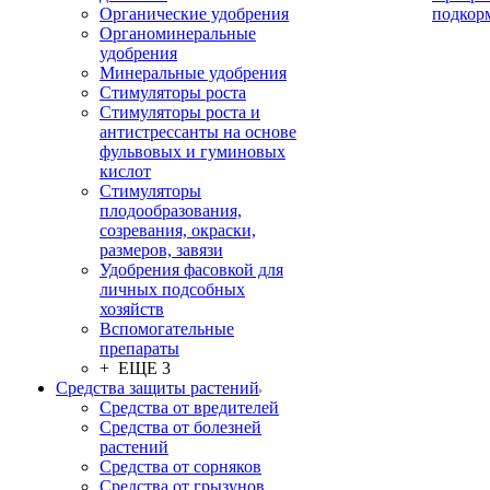
Органические удобрения
подкор
Органоминеральные
удобрения
Минеральные удобрения
Стимуляторы роста
Стимуляторы роста и
антистрессанты на основе
фульвовых и гуминовых
кислот
Стимуляторы
плодообразования,
созревания, окраски,
размеров, завязи
Удобрения фасовкой для
личных подсобных
хозяйств
Вспомогательные
препараты
+ ЕЩЕ 3
Средства защиты растений
Средства от вредителей
Средства от болезней
растений
Средства от сорняков
Средства от грызунов