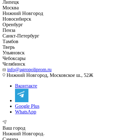
Липецк
Москва
Нижний Новгород
Новосибирск
Оренбург
Пенза
Санкт-Петербург
Тамбов
Тверь
Ульяновск
Чебоксары
Челябинск
info@agropoliprom.ru
Нижний Новгород, Московское ш., 52Ж
Вконтакте
Google Plus
WhatsApp
Ваш город
Нижний Новгород
Самара