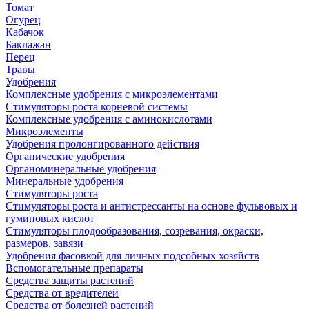
Томат
Огурец
Кабачок
Баклажан
Перец
Травы
Удобрения
Комплексные удобрения с микроэлементами
Стимуляторы роста корневой системы
Комплексные удобрения с аминокислотами
Микроэлементы
Удобрения пролонгированного действия
Органические удобрения
Органоминеральные удобрения
Минеральные удобрения
Стимуляторы роста
Стимуляторы роста и антистрессанты на основе фульвовых и
гуминовых кислот
Стимуляторы плодообразования, созревания, окраски,
размеров, завязи
Удобрения фасовкой для личных подсобных хозяйств
Вспомогательные препараты
Средства защиты растений
Средства от вредителей
Средства от болезней растений