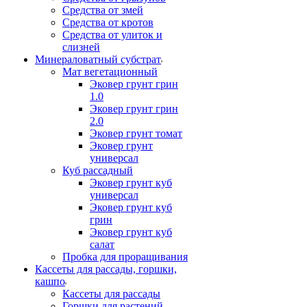
Средства от змей
Средства от кротов
Средства от улиток и
слизней
Минераловатный субстрат
Мат вегетационный
Эковер грунт грин
1.0
Эковер грунт грин
2.0
Эковер грунт томат
Эковер грунт
универсал
Куб рассадный
Эковер грунт куб
универсал
Эковер грунт куб
грин
Эковер грунт куб
салат
Пробка для проращивания
Кассеты для рассады, горшки,
кашпо
Кассеты для рассады
Горшки для растений