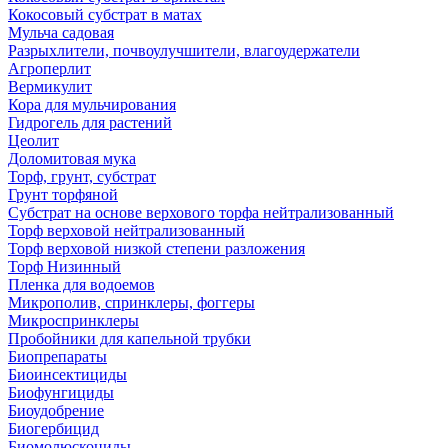
Кокосовый субстрат в матах
Мульча садовая
Разрыхлители, почвоулучшители, влагоудержатели
Агроперлит
Вермикулит
Кора для мульчирования
Гидрогель для растений
Цеолит
Доломитовая мука
Торф, грунт, субстрат
Грунт торфяной
Субстрат на основе верхового торфа нейтрализованный
Торф верховой нейтрализованный
Торф верховой низкой степени разложения
Торф Низинный
Пленка для водоемов
Микрополив, спринклеры, фоггеры
Микроспринклеры
Пробойники для капельной трубки
Биопрепараты
Биоинсектициды
Биофунгициды
Биоудобрение
Биогербицид
Биомолюскоциды