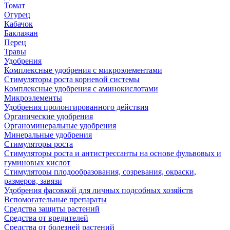
Томат
Огурец
Кабачок
Баклажан
Перец
Травы
Удобрения
Комплексные удобрения с микроэлементами
Стимуляторы роста корневой системы
Комплексные удобрения с аминокислотами
Микроэлементы
Удобрения пролонгированного действия
Органические удобрения
Органоминеральные удобрения
Минеральные удобрения
Стимуляторы роста
Стимуляторы роста и антистрессанты на основе фульвовых и
гуминовых кислот
Стимуляторы плодообразования, созревания, окраски,
размеров, завязи
Удобрения фасовкой для личных подсобных хозяйств
Вспомогательные препараты
Средства защиты растений
Средства от вредителей
Средства от болезней растений