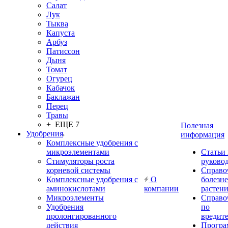
Салат
Лук
Тыква
Капуста
Арбуз
Патиссон
Дыня
Томат
Огурец
Кабачок
Баклажан
Перец
Травы
+ ЕЩЕ 7
Полезная
Удобрения
информация
Комплексные удобрения с
микроэлементами
Статьи
Стимуляторы роста
руково
корневой системы
Справо
Комплексные удобрения с
О
болезн
аминокислотами
компании
растен
Микроэлементы
Справо
Удобрения
по
пролонгированного
вредит
действия
Прогр