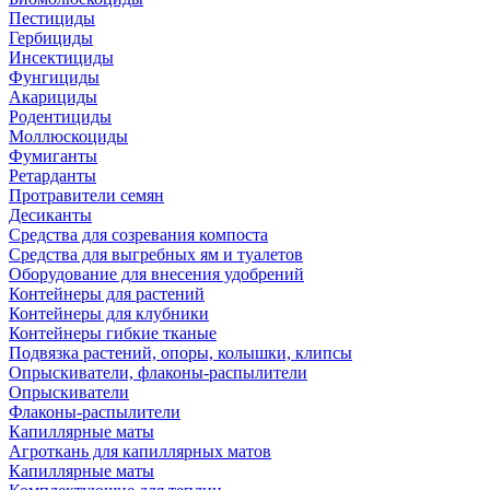
Пестициды
Гербициды
Инсектициды
Фунгициды
Акарициды
Родентициды
Моллюскоциды
Фумиганты
Ретарданты
Протравители семян
Десиканты
Средства для созревания компоста
Средства для выгребных ям и туалетов
Оборудование для внесения удобрений
Контейнеры для растений
Контейнеры для клубники
Контейнеры гибкие тканые
Подвязка растений, опоры, колышки, клипсы
Опрыскиватели, флаконы-распылители
Опрыскиватели
Флаконы-распылители
Капиллярные маты
Агроткань для капиллярных матов
Капиллярные маты