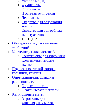
Моллюскоциды
Фумиганты
Ретарданты
Протравители семян
Десиканты
Средства для созревания
компоста
Средства для выгребных
ям и туалетов
+ ЕЩЕ 2
Оборудование для внесения
удобрений
Контейнеры для растений
Контейнеры для клубники
Контейнеры гибкие
тканые
Подвязка растений, опоры,
колышки, клипсы
Опрыскиватели, флаконы-
распылители
Опрыскиватели
Флаконы-распылители
Капиллярные маты
Агроткань для
капиллярных матов