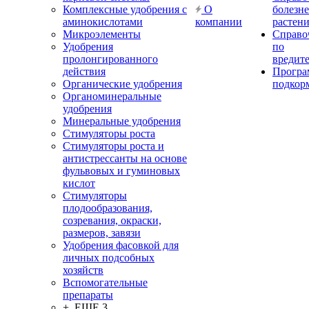
Комплексные удобрения с
О
болезн
аминокислотами
компании
растен
Микроэлементы
Справо
Удобрения
по
пролонгированного
вредит
действия
Прогр
Органические удобрения
подкор
Органоминеральные
удобрения
Минеральные удобрения
Стимуляторы роста
Стимуляторы роста и
антистрессанты на основе
фульвовых и гуминовых
кислот
Стимуляторы
плодообразования,
созревания, окраски,
размеров, завязи
Удобрения фасовкой для
личных подсобных
хозяйств
Вспомогательные
препараты
+ ЕЩЕ 3