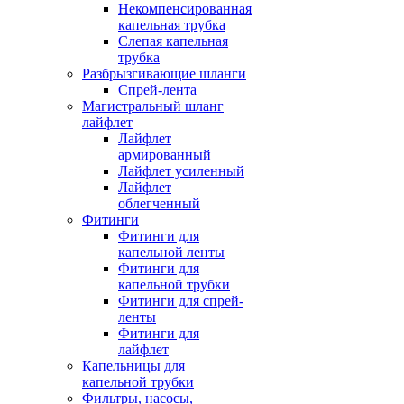
Некомпенсированная
капельная трубка
Слепая капельная
трубка
Разбрызгивающие шланги
Спрей-лента
Магистральный шланг
лайфлет
Лайфлет
армированный
Лайфлет усиленный
Лайфлет
облегченный
Фитинги
Фитинги для
капельной ленты
Фитинги для
капельной трубки
Фитинги для спрей-
ленты
Фитинги для
лайфлет
Капельницы для
капельной трубки
Фильтры, насосы,