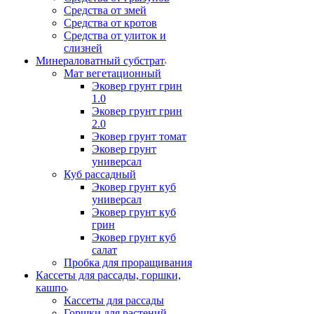
Средства от змей
Средства от кротов
Средства от улиток и
слизней
Минераловатный субстрат
Мат вегетационный
Эковер грунт грин
1.0
Эковер грунт грин
2.0
Эковер грунт томат
Эковер грунт
универсал
Куб рассадный
Эковер грунт куб
универсал
Эковер грунт куб
грин
Эковер грунт куб
салат
Пробка для проращивания
Кассеты для рассады, горшки,
кашпо
Кассеты для рассады
Горшки для растений