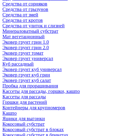
Средства от сорняков
Средства от грызунов
Средства от змей
Средства от кротов
Средства от улиток и слизней
Минераловатный субстрат
Мат вегетационный
Эковер грунт грин 1.0
Эковер грунт грин 2.0
Эковер грунт томат
Эковер грунт универсал
Куб рассадный
Эковер грунт куб универсал
Эковер грунт куб грин
Эковер грунт куб салат
Пробка для проращивания
Кассеты для рассады, горшки, кашпо
Кассеты для рассады
Горшки для растений
Контейнеры для крупномеров
Кашпо
Ящики для выгонки
Кокосовый субстрат
Кокосовый субстрат в блоках
Кокосовый субстрат в брикетах