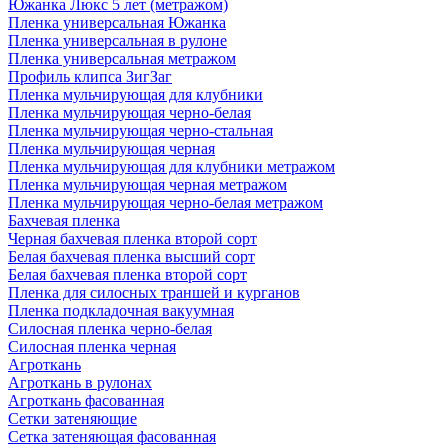
Южанка Люкс 5 лет (метражом)
Пленка универсальная Южанка
Пленка универсальная в рулоне
Пленка универсальная метражом
Профиль клипса ЗигЗаг
Пленка мульчирующая для клубники
Пленка мульчирующая черно-белая
Пленка мульчирующая черно-стальная
Пленка мульчирующая черная
Пленка мульчирующая для клубники метражом
Пленка мульчирующая черная метражом
Пленка мульчирующая черно-белая метражом
Бахчевая пленка
Черная бахчевая пленка второй сорт
Белая бахчевая пленка высший сорт
Белая бахчевая пленка второй сорт
Пленка для силосных траншей и курганов
Пленка подкладочная вакуумная
Силосная пленка черно-белая
Силосная пленка черная
Агроткань
Агроткань в рулонах
Агроткань фасованная
Сетки затеняющие
Сетка затеняющая фасованная