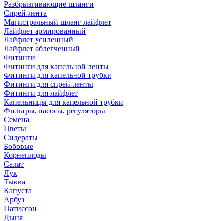
Разбрызгивающие шланги
Спрей-лента
Магистральный шланг лайфлет
Лайфлет армированный
Лайфлет усиленный
Лайфлет облегченный
Фитинги
Фитинги для капельной ленты
Фитинги для капельной трубки
Фитинги для спрей-ленты
Фитинги для лайфлет
Капельницы для капельной трубки
Фильтры, насосы, регуляторы
Семена
Цветы
Сидераты
Бобовые
Корнеплоды
Салат
Лук
Тыква
Капуста
Арбуз
Патиссон
Дыня