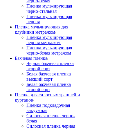
черно-белая
Пленка мульчирующая
черно-стальная
Пленка мульчирующая
черная
Пленка мульчирующая для
клубники метражом
Пленка мульчирующая
черная метражом
Пленка мульчирующая
черно-белая метражом
Бахчевая пленка
Черная бахчевая пленка
второй сорт
Белая бахчевая пленка
высший сорт
Белая бахчевая пленка
второй сорт
Пленка для силосных траншей и
курганов
Пленка подкладочная
вакуумная
Силосная пленка черно-
белая
Силосная пленка черная