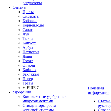
регуляторы
Семена
Цветы
Сидераты
Бобовые
Корнеплоды
Салат
Лук
Тыква
Капуста
Арбуз
Патиссон
Дыня
Томат
Огурец
Кабачок
Баклажан
Перец
Травы
+ ЕЩЕ 7
Полезная
Удобрения
информация
Комплексные удобрения с
микроэлементами
Статьи
Стимуляторы роста
руково
корневой системы
Справо