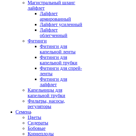
Магистральный шланг
лайфлет
Лайфлет
армированный
Лайфлет усиленный
Лайфлет
облегченный
Фитинги
Фитинги для
капельной ленты
Фитинги для
капельной трубки
Фитинги для спрей-
ленты
Фитинги для
лайфлет
Капельницы для
капельной трубки
Фильтры, насосы,
регуляторы
Семена
Цветы
Сидераты
Бобовые
Корнеплоды