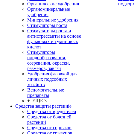
Органические удобрения
подкор
Органоминеральные
удобрения
Минеральные удобрения
Стимуляторы роста
Стимуляторы роста и
антистрессанты на основе
фульвовых и гуминовых
кислот
Стимуляторы
плодообразования,
созревания, окраски,
размеров, завязи
Удобрения фасовкой для
личных подсобных
хозяйств
Вспомогательные
препараты
+ ЕЩЕ 3
Средства защиты растений
Средства от вредителей
Средства от болезней
растений
Средства от сорняков
Средства от грызунов