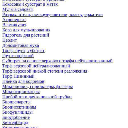
Кокосовый субстрат в матах
Мульча садовая
Разрыхлители, почвоулучшители, влагоудержатели
Агроперлит
Вермикулит
Кора для мульчирования
Гидрогель для растений
Цеолит
Доломитовая мука
Торф, грунт, субстрат
Грунт торфяной
Субстрат на основе верхового торфа нейтрализованный
Торф верховой нейтрализованный
Торф верховой низкой степени разложения
Торф Низинный
Пленка для водоемов
Микрополив, спринклеры, фоггеры
Микроспринклеры
Пробойники для капельной трубки
Биопрепараты
Биоинсектициды
Биофунгициды
Биоудобрение
Биогербицид
Биомолюскоциды