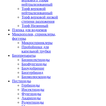
верхового торфа
нейтрализованный
Торф верховой
нейтрализованный
Торф верховой низкой
степени разложения
Торф Низинный
Пленка для водоемов
Микрополив, спринклеры,
фоггеры
Микроспринклеры
Пробойники для
капельной трубки
Биопрепараты
Биоинсектициды
Биофунгициды
Биоудобрение
Биогербицид
Биомолюскоциды
Пестициды
Гербициды
Инсектициды
Фунгициды
Акарициды
Родентициды