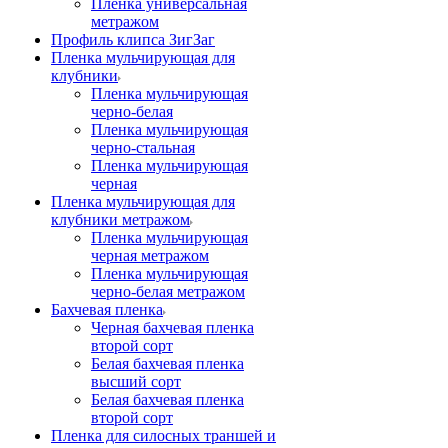
Пленка универсальная
метражом
Профиль клипса ЗигЗаг
Пленка мульчирующая для
клубники
Пленка мульчирующая
черно-белая
Пленка мульчирующая
черно-стальная
Пленка мульчирующая
черная
Пленка мульчирующая для
клубники метражом
Пленка мульчирующая
черная метражом
Пленка мульчирующая
черно-белая метражом
Бахчевая пленка
Черная бахчевая пленка
второй сорт
Белая бахчевая пленка
высший сорт
Белая бахчевая пленка
второй сорт
Пленка для силосных траншей и