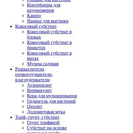
Контейнеры для
крупномеров
Кашпо
Ящики для выгонки
Кокосовый субстрат
Кокосовый субстрат в
блоках
Кокосовый субстрат в
брикетах
Кокосовый субстрат в
матах
Мульча садовая
Разрыхлители,
почвоулучшители,
влагоудержатели
Агроперлит
Вермикулит
Кора для мульчирования
Гидрогель для растений
Цеолит
Доломитовая мука
Торф, грунт, субстрат
Грунт торфяной
Субстрат на основе