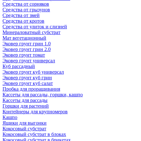
Средства от сорняков
Средства от грызунов
Средства от змей
Средства от кротов
Средства от улиток и слизней
Минераловатный субстрат
Мат вегетационный
Эковер грунт грин 1.0
Эковер грунт грин 2.0
Эковер грунт томат
Эковер грунт универсал
Куб рассадный
Эковер грунт куб универсал
Эковер грунт куб грин
Эковер грунт куб салат
Пробка для проращивания
Кассеты для рассады, горшки, кашпо
Кассеты для рассады
Горшки для растений
Контейнеры для крупномеров
Кашпо
Ящики для выгонки
Кокосовый субстрат
Кокосовый субстрат в блоках
Кокосовый субстрат в брикетах