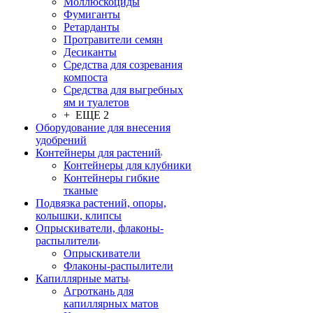
Моллюскоциды
Фумиганты
Ретарданты
Протравители семян
Десиканты
Средства для созревания
компоста
Средства для выгребных
ям и туалетов
+ ЕЩЕ 2
Оборудование для внесения
удобрений
Контейнеры для растений
Контейнеры для клубники
Контейнеры гибкие
тканые
Подвязка растений, опоры,
колышки, клипсы
Опрыскиватели, флаконы-
распылители
Опрыскиватели
Флаконы-распылители
Капиллярные маты
Агроткань для
капиллярных матов