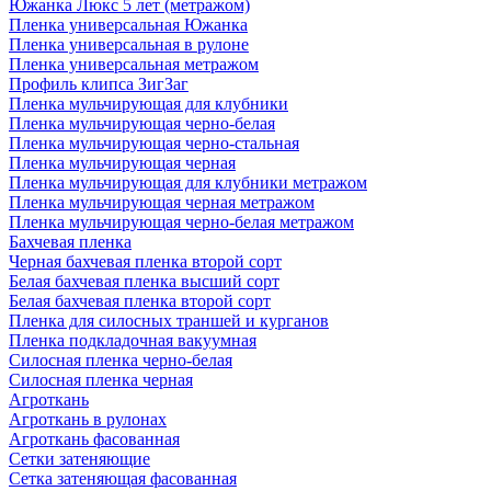
Южанка Люкс 5 лет (метражом)
Пленка универсальная Южанка
Пленка универсальная в рулоне
Пленка универсальная метражом
Профиль клипса ЗигЗаг
Пленка мульчирующая для клубники
Пленка мульчирующая черно-белая
Пленка мульчирующая черно-стальная
Пленка мульчирующая черная
Пленка мульчирующая для клубники метражом
Пленка мульчирующая черная метражом
Пленка мульчирующая черно-белая метражом
Бахчевая пленка
Черная бахчевая пленка второй сорт
Белая бахчевая пленка высший сорт
Белая бахчевая пленка второй сорт
Пленка для силосных траншей и курганов
Пленка подкладочная вакуумная
Силосная пленка черно-белая
Силосная пленка черная
Агроткань
Агроткань в рулонах
Агроткань фасованная
Сетки затеняющие
Сетка затеняющая фасованная