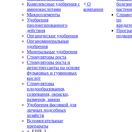
Комплексные удобрения с
О
болезн
аминокислотами
компании
растен
Микроэлементы
Справо
Удобрения
по
пролонгированного
вредит
действия
Прогр
Органические удобрения
подкор
Органоминеральные
удобрения
Минеральные удобрения
Стимуляторы роста
Стимуляторы роста и
антистрессанты на основе
фульвовых и гуминовых
кислот
Стимуляторы
плодообразования,
созревания, окраски,
размеров, завязи
Удобрения фасовкой для
личных подсобных
хозяйств
Вспомогательные
препараты
+ ЕЩЕ 3