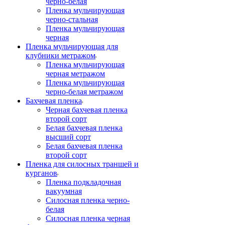
черно-белая
Пленка мульчирующая
черно-стальная
Пленка мульчирующая
черная
Пленка мульчирующая для
клубники метражом
Пленка мульчирующая
черная метражом
Пленка мульчирующая
черно-белая метражом
Бахчевая пленка
Черная бахчевая пленка
второй сорт
Белая бахчевая пленка
высший сорт
Белая бахчевая пленка
второй сорт
Пленка для силосных траншей и
курганов
Пленка подкладочная
вакуумная
Силосная пленка черно-
белая
Силосная пленка черная