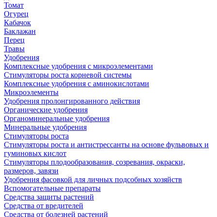
Томат
Огурец
Кабачок
Баклажан
Перец
Травы
Удобрения
Комплексные удобрения с микроэлементами
Стимуляторы роста корневой системы
Комплексные удобрения с аминокислотами
Микроэлементы
Удобрения пролонгированного действия
Органические удобрения
Органоминеральные удобрения
Минеральные удобрения
Стимуляторы роста
Стимуляторы роста и антистрессанты на основе фульвовых и
гуминовых кислот
Стимуляторы плодообразования, созревания, окраски,
размеров, завязи
Удобрения фасовкой для личных подсобных хозяйств
Вспомогательные препараты
Средства защиты растений
Средства от вредителей
Средства от болезней растений