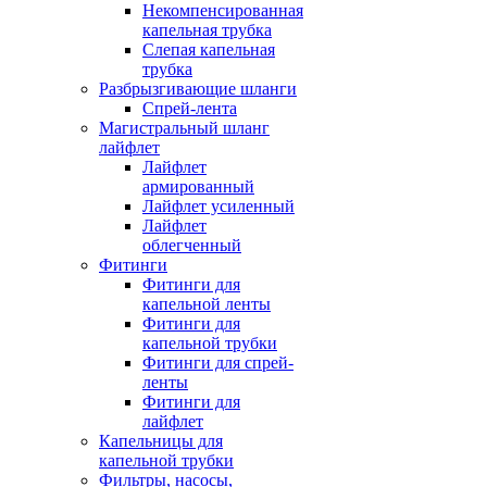
Некомпенсированная
капельная трубка
Слепая капельная
трубка
Разбрызгивающие шланги
Спрей-лента
Магистральный шланг
лайфлет
Лайфлет
армированный
Лайфлет усиленный
Лайфлет
облегченный
Фитинги
Фитинги для
капельной ленты
Фитинги для
капельной трубки
Фитинги для спрей-
ленты
Фитинги для
лайфлет
Капельницы для
капельной трубки
Фильтры, насосы,