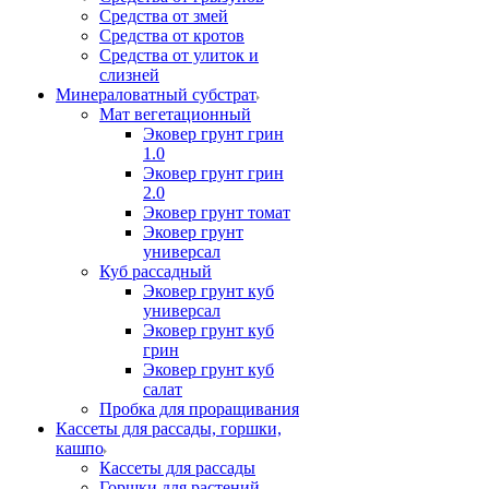
Средства от змей
Средства от кротов
Средства от улиток и
слизней
Минераловатный субстрат
Мат вегетационный
Эковер грунт грин
1.0
Эковер грунт грин
2.0
Эковер грунт томат
Эковер грунт
универсал
Куб рассадный
Эковер грунт куб
универсал
Эковер грунт куб
грин
Эковер грунт куб
салат
Пробка для проращивания
Кассеты для рассады, горшки,
кашпо
Кассеты для рассады
Горшки для растений