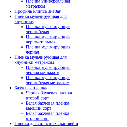
Пленка универсальная
метражом
Профиль клипса ЗигЗаг
Пленка мульчирующая для
клубники
Пленка мульчирующая
черно-белая
Пленка мульчирующая
черно-стальная
Пленка мульчирующая
черная
Пленка мульчирующая для
клубники метражом
Пленка мульчирующая
черная метражом
Пленка мульчирующая
черно-белая метражом
Бахчевая пленка
Черная бахчевая пленка
второй сорт
Белая бахчевая пленка
высший сорт
Белая бахчевая пленка
второй сорт
Пленка для силосных траншей и