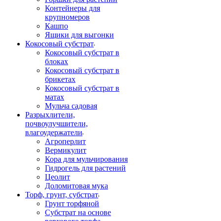
Контейнеры для
крупномеров
Кашпо
Ящики для выгонки
Кокосовый субстрат
Кокосовый субстрат в
блоках
Кокосовый субстрат в
брикетах
Кокосовый субстрат в
матах
Мульча садовая
Разрыхлители,
почвоулучшители,
влагоудержатели
Агроперлит
Вермикулит
Кора для мульчирования
Гидрогель для растений
Цеолит
Доломитовая мука
Торф, грунт, субстрат
Грунт торфяной
Субстрат на основе