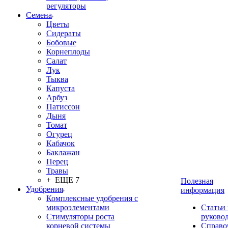
регуляторы
Семена
Цветы
Сидераты
Бобовые
Корнеплоды
Салат
Лук
Тыква
Капуста
Арбуз
Патиссон
Дыня
Томат
Огурец
Кабачок
Баклажан
Перец
Травы
+ ЕЩЕ 7
Полезная
Удобрения
информация
Комплексные удобрения с
микроэлементами
Статьи
Стимуляторы роста
руково
корневой системы
Справо