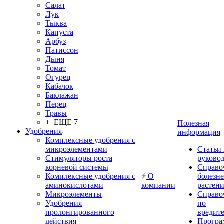
Салат
Лук
Тыква
Капуста
Арбуз
Патиссон
Дыня
Томат
Огурец
Кабачок
Баклажан
Перец
Травы
+ ЕЩЕ 7
Полезная
Удобрения
информация
Комплексные удобрения с
микроэлементами
Статьи
Стимуляторы роста
руково
корневой системы
Справо
Комплексные удобрения с
О
болезн
аминокислотами
компании
растен
Микроэлементы
Справо
Удобрения
по
пролонгированного
вредит
действия
Прогр