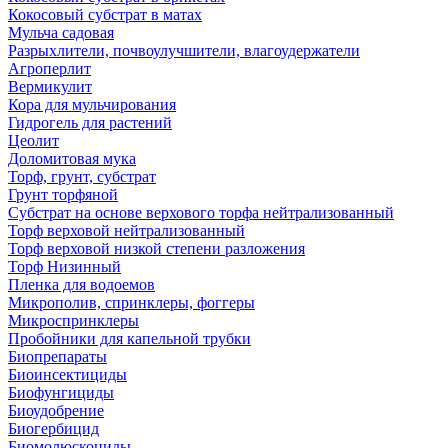
Кокосовый субстрат в матах
Мульча садовая
Разрыхлители, почвоулучшители, влагоудержатели
Агроперлит
Вермикулит
Кора для мульчирования
Гидрогель для растений
Цеолит
Доломитовая мука
Торф, грунт, субстрат
Грунт торфяной
Субстрат на основе верхового торфа нейтрализованный
Торф верховой нейтрализованный
Торф верховой низкой степени разложения
Торф Низинный
Пленка для водоемов
Микрополив, спринклеры, фоггеры
Микроспринклеры
Пробойники для капельной трубки
Биопрепараты
Биоинсектициды
Биофунгициды
Биоудобрение
Биогербицид
Биомолюскоциды