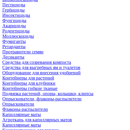
Пестициды
Гербициды
Инсектициды
Фунгициды
Акарициды
Родентициды
Моллюскоциды
Фумиганты
Ретарданты
Протравители семян
Десиканты
Средства для созревания компоста
Средства для выгребных ям и туалетов
Оборудование для внесения удобрений
Контейнеры для растений
Контейнеры для клубники
Контейнеры гибкие тканые
Подвязка растений, опоры, колышки, клипсы
Опрыскиватели, флаконы-распылители
Опрыскиватели
Флаконы-распылители
Капиллярные маты
Агроткань для капиллярных матов
Капиллярные маты