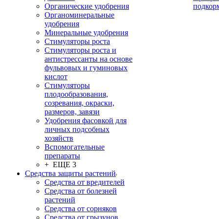
Органические удобрения
подкор
Органоминеральные
удобрения
Минеральные удобрения
Стимуляторы роста
Стимуляторы роста и
антистрессанты на основе
фульвовых и гуминовых
кислот
Стимуляторы
плодообразования,
созревания, окраски,
размеров, завязи
Удобрения фасовкой для
личных подсобных
хозяйств
Вспомогательные
препараты
+ ЕЩЕ 3
Средства защиты растений
Средства от вредителей
Средства от болезней
растений
Средства от сорняков
Средства от грызунов