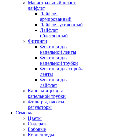
Магистральный шланг
лайфлет
Лайфлет
армированный
Лайфлет усиленный
Лайфлет
облегченный
Фитинги
Фитинги для
капельной ленты
Фитинги для
капельной трубки
Фитинги для спрей-
ленты
Фитинги для
лайфлет
Капельницы для
капельной трубки
Фильтры, насосы,
регуляторы
Семена
Цветы
Сидераты
Бобовые
Корнеплоды