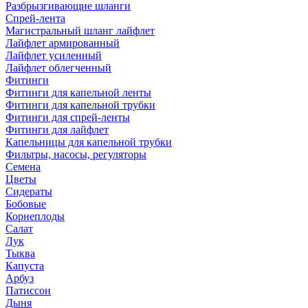
Разбрызгивающие шланги
Спрей-лента
Магистральный шланг лайфлет
Лайфлет армированный
Лайфлет усиленный
Лайфлет облегченный
Фитинги
Фитинги для капельной ленты
Фитинги для капельной трубки
Фитинги для спрей-ленты
Фитинги для лайфлет
Капельницы для капельной трубки
Фильтры, насосы, регуляторы
Семена
Цветы
Сидераты
Бобовые
Корнеплоды
Салат
Лук
Тыква
Капуста
Арбуз
Патиссон
Дыня