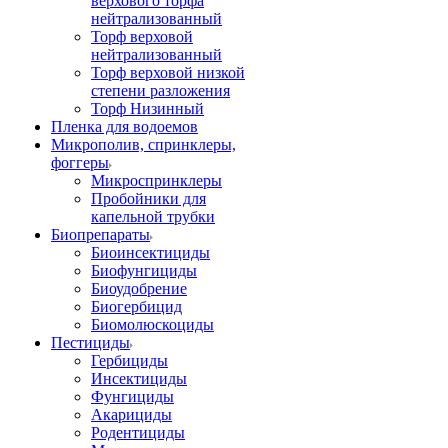
верхового торфа
нейтрализованный
Торф верховой
нейтрализованный
Торф верховой низкой
степени разложения
Торф Низинный
Пленка для водоемов
Микрополив, спринклеры,
фоггеры
Микроспринклеры
Пробойники для
капельной трубки
Биопрепараты
Биоинсектициды
Биофунгициды
Биоудобрение
Биогербицид
Биомолюскоциды
Пестициды
Гербициды
Инсектициды
Фунгициды
Акарициды
Родентициды