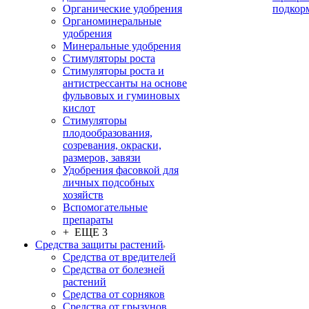
Органические удобрения
подкор
Органоминеральные
удобрения
Минеральные удобрения
Стимуляторы роста
Стимуляторы роста и
антистрессанты на основе
фульвовых и гуминовых
кислот
Стимуляторы
плодообразования,
созревания, окраски,
размеров, завязи
Удобрения фасовкой для
личных подсобных
хозяйств
Вспомогательные
препараты
+ ЕЩЕ 3
Средства защиты растений
Средства от вредителей
Средства от болезней
растений
Средства от сорняков
Средства от грызунов