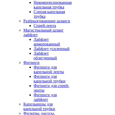
Некомпенсированная
капельная трубка
Слепая капельная
трубка
Разбрызгивающие шланги
Спрей-лента
Магистральный шланг
лайфлет
Лайфлет
армированный
Лайфлет усиленный
Лайфлет
облегченный
Фитинги
Фитинги для
капельной ленты
Фитинги для
капельной трубки
Фитинги для спрей-
ленты
Фитинги для
лайфлет
Капельницы для
капельной трубки
Фильтры, насосы,