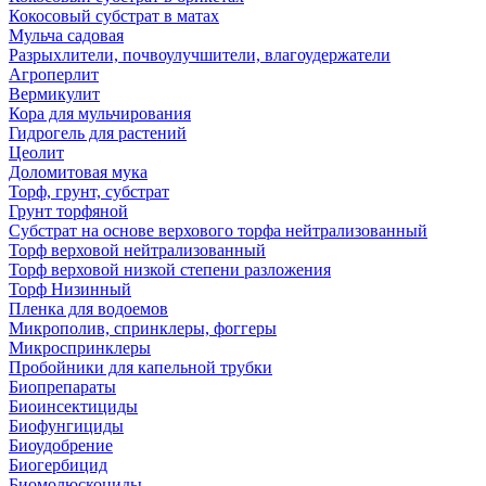
Кокосовый субстрат в матах
Мульча садовая
Разрыхлители, почвоулучшители, влагоудержатели
Агроперлит
Вермикулит
Кора для мульчирования
Гидрогель для растений
Цеолит
Доломитовая мука
Торф, грунт, субстрат
Грунт торфяной
Субстрат на основе верхового торфа нейтрализованный
Торф верховой нейтрализованный
Торф верховой низкой степени разложения
Торф Низинный
Пленка для водоемов
Микрополив, спринклеры, фоггеры
Микроспринклеры
Пробойники для капельной трубки
Биопрепараты
Биоинсектициды
Биофунгициды
Биоудобрение
Биогербицид
Биомолюскоциды