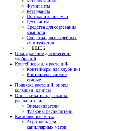
Моллюскоциды
Фумиганты
Ретарданты
Протравители семян
Десиканты
Средства для созревания
компоста
Средства для выгребных
ям и туалетов
+ ЕЩЕ 2
Оборудование для внесения
удобрений
Контейнеры для растений
Контейнеры для клубники
Контейнеры гибкие
тканые
Подвязка растений, опоры,
колышки, клипсы
Опрыскиватели, флаконы-
распылители
Опрыскиватели
Флаконы-распылители
Капиллярные маты
Агроткань для
капиллярных матов