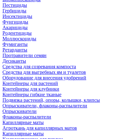
Пестициды
Гербициды
Инсектициды
Фунгициды
Акарициды
Родентициды
Моллюскоциды
Фумиганты
Ретарданты
Протравители семян
Десиканты
Средства для созревания компоста
Средства для выгребных ям и туалетов
Оборудование для внесения удобрений
Контейнеры для растений
Контейнеры для клубники
Контейнеры гибкие тканые
Подвязка растений, опоры, колышки, клипсы
Опрыскиватели, флаконы-распылители
Опрыскиватели
Флаконы-распылители
Капиллярные маты
Агроткань для капиллярных матов
Капиллярные маты