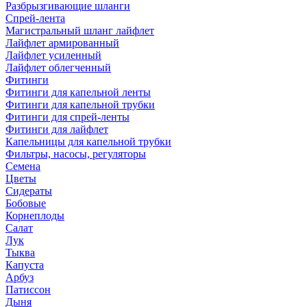
Разбрызгивающие шланги
Спрей-лента
Магистральный шланг лайфлет
Лайфлет армированный
Лайфлет усиленный
Лайфлет облегченный
Фитинги
Фитинги для капельной ленты
Фитинги для капельной трубки
Фитинги для спрей-ленты
Фитинги для лайфлет
Капельницы для капельной трубки
Фильтры, насосы, регуляторы
Семена
Цветы
Сидераты
Бобовые
Корнеплоды
Салат
Лук
Тыква
Капуста
Арбуз
Патиссон
Дыня