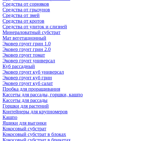
Средства от сорняков
Средства от грызунов
Средства от змей
Средства от кротов
Средства от улиток и слизней
Минераловатный субстрат
Мат вегетационный
Эковер грунт грин 1.0
Эковер грунт грин 2.0
Эковер грунт томат
Эковер грунт универсал
Куб рассадный
Эковер грунт куб универсал
Эковер грунт куб грин
Эковер грунт куб салат
Пробка для проращивания
Кассеты для рассады, горшки, кашпо
Кассеты для рассады
Горшки для растений
Контейнеры для крупномеров
Кашпо
Ящики для выгонки
Кокосовый субстрат
Кокосовый субстрат в блоках
Кокосовый субстрат в брикетах