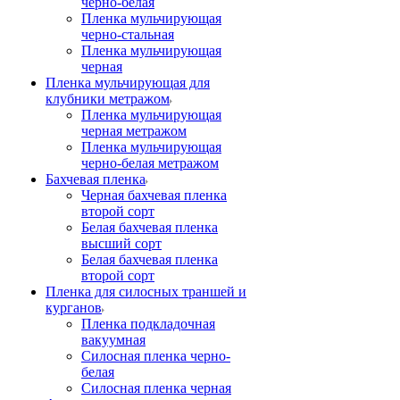
черно-белая
Пленка мульчирующая
черно-стальная
Пленка мульчирующая
черная
Пленка мульчирующая для
клубники метражом
Пленка мульчирующая
черная метражом
Пленка мульчирующая
черно-белая метражом
Бахчевая пленка
Черная бахчевая пленка
второй сорт
Белая бахчевая пленка
высший сорт
Белая бахчевая пленка
второй сорт
Пленка для силосных траншей и
курганов
Пленка подкладочная
вакуумная
Силосная пленка черно-
белая
Силосная пленка черная