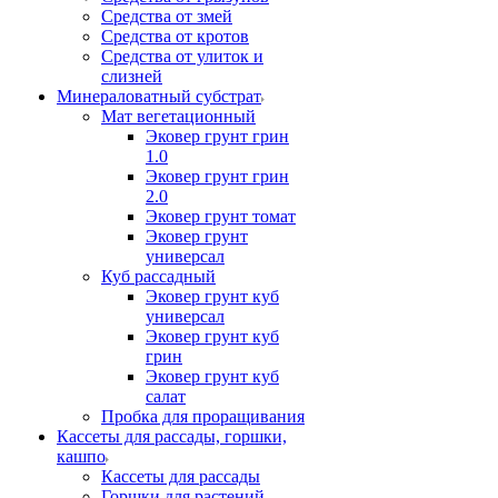
Средства от змей
Средства от кротов
Средства от улиток и
слизней
Минераловатный субстрат
Мат вегетационный
Эковер грунт грин
1.0
Эковер грунт грин
2.0
Эковер грунт томат
Эковер грунт
универсал
Куб рассадный
Эковер грунт куб
универсал
Эковер грунт куб
грин
Эковер грунт куб
салат
Пробка для проращивания
Кассеты для рассады, горшки,
кашпо
Кассеты для рассады
Горшки для растений