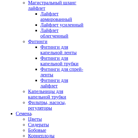
Магистральный шланг
лайфлет
Лайфлет
армированный
Лайфлет усиленный
Лайфлет
облегченный
Фитинги
Фитинги для
капельной ленты
Фитинги для
капельной трубки
Фитинги для спрей-
ленты
Фитинги для
лайфлет
Капельницы для
капельной трубки
Фильтры, насосы,
регуляторы
Семена
Цветы
Сидераты
Бобовые
Корнеплоды