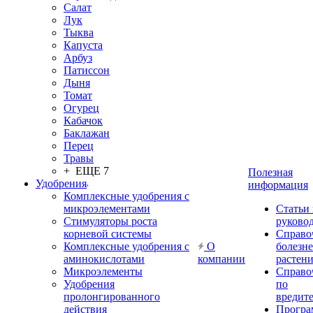
Салат
Лук
Тыква
Капуста
Арбуз
Патиссон
Дыня
Томат
Огурец
Кабачок
Баклажан
Перец
Травы
+ ЕЩЕ 7
Полезная
Удобрения
информация
Комплексные удобрения с
микроэлементами
Статьи
Стимуляторы роста
руково
корневой системы
Справо
Комплексные удобрения с
О
болезн
аминокислотами
компании
растен
Микроэлементы
Справо
Удобрения
по
пролонгированного
вредит
действия
Прогр