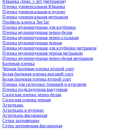
Южанка Люкс 5 лет (метражом)
Пленка универсальная Южанка
Пленка универсальная в рулоне
Пленка универсальная метражом
Профиль клипса ЗигЗаг
Пленка мульчирующая для клубники
Пленка мульчирующая черно-белая
Пленка мульчирующая черно-стальная
Пленка мульчирующая черная
Пленка мульчирующая для клубники метражом
Пленка мульчирующая черная метражом
Пленка мульчирующая черно-белая метражом
Бахчевая пленка
Черная бахчевая пленка второй сорт
Белая бахчевая пленка высший сорт
Белая бахчевая пленка второй сорт
Пленка для силосных траншей и курганов
Пленка подкладочная вакуумная
Силосная пленка черно-белая
Силосная пленка черная
Агроткань
Агроткань в рулонах
Агроткань фасованная
Сетки затеняющие
Сетка затеняющая фасованная