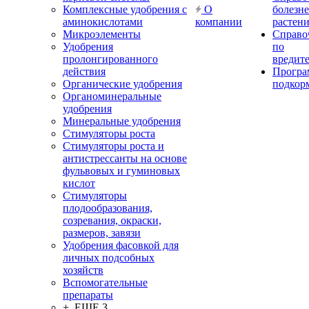
Комплексные удобрения с
О
болезн
аминокислотами
компании
растен
Микроэлементы
Справо
Удобрения
по
пролонгированного
вредит
действия
Прогр
Органические удобрения
подкор
Органоминеральные
удобрения
Минеральные удобрения
Стимуляторы роста
Стимуляторы роста и
антистрессанты на основе
фульвовых и гуминовых
кислот
Стимуляторы
плодообразования,
созревания, окраски,
размеров, завязи
Удобрения фасовкой для
личных подсобных
хозяйств
Вспомогательные
препараты
+ ЕЩЕ 3