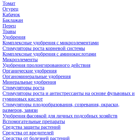
Томат
Огурец
Кабачок
Баклажан
Перец
Травы
Удобрения
Комплексные удобрения с микроэлементами
Стимуляторы роста корневой системы
Комплексные удобрения с аминокислотами
Микроэлементы
Удобрения пролонгированного действия
Органические удобрения
Органоминеральные удобрения
Минеральные удобрения
Стимуляторы роста
Стимуляторы роста и антистрессанты на основе фульвовых и
гуминовых кислот
Стимуляторы плодообразования, созревания, окраски,
размеров, завязи
Удобрения фасовкой для личных подсобных хозяйств
Вспомогательные препараты
Средства защиты растений
Средства от вредителей
Средства от болезней растений