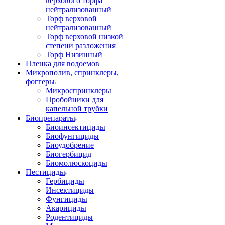
верхового торфа
нейтрализованный
Торф верховой
нейтрализованный
Торф верховой низкой
степени разложения
Торф Низинный
Пленка для водоемов
Микрополив, спринклеры,
фоггеры
Микроспринклеры
Пробойники для
капельной трубки
Биопрепараты
Биоинсектициды
Биофунгициды
Биоудобрение
Биогербицид
Биомолюскоциды
Пестициды
Гербициды
Инсектициды
Фунгициды
Акарициды
Родентициды