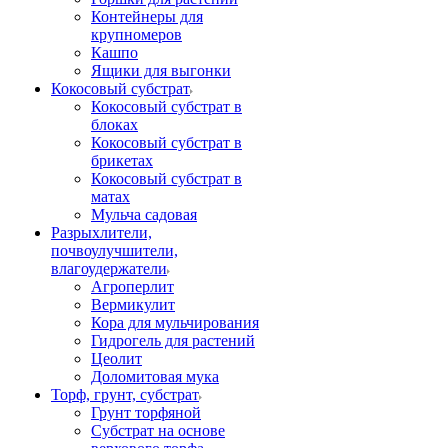
Контейнеры для
крупномеров
Кашпо
Ящики для выгонки
Кокосовый субстрат
Кокосовый субстрат в
блоках
Кокосовый субстрат в
брикетах
Кокосовый субстрат в
матах
Мульча садовая
Разрыхлители,
почвоулучшители,
влагоудержатели
Агроперлит
Вермикулит
Кора для мульчирования
Гидрогель для растений
Цеолит
Доломитовая мука
Торф, грунт, субстрат
Грунт торфяной
Субстрат на основе