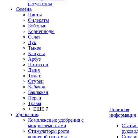
регуляторы
Семена
Цветы
Сидераты
Бобовые
Корнеплоды
Салат
Лук
Тыква
Капуста
Арбуз
Патиссон
Дыня
Томат
Огурец
Кабачок
Баклажан
Перец
Травы
+ ЕЩЕ 7
Полезная
Удобрения
информация
Комплексные удобрения с
микроэлементами
Статьи
Стимуляторы роста
руково
корневой системы
Справо