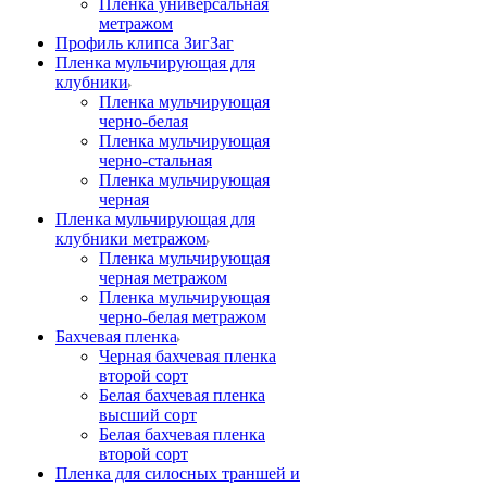
Пленка универсальная
метражом
Профиль клипса ЗигЗаг
Пленка мульчирующая для
клубники
Пленка мульчирующая
черно-белая
Пленка мульчирующая
черно-стальная
Пленка мульчирующая
черная
Пленка мульчирующая для
клубники метражом
Пленка мульчирующая
черная метражом
Пленка мульчирующая
черно-белая метражом
Бахчевая пленка
Черная бахчевая пленка
второй сорт
Белая бахчевая пленка
высший сорт
Белая бахчевая пленка
второй сорт
Пленка для силосных траншей и