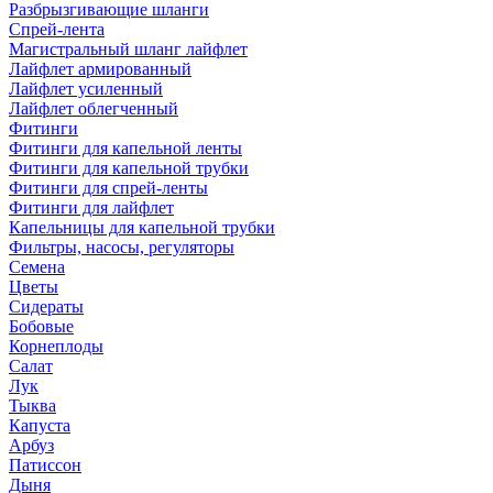
Разбрызгивающие шланги
Спрей-лента
Магистральный шланг лайфлет
Лайфлет армированный
Лайфлет усиленный
Лайфлет облегченный
Фитинги
Фитинги для капельной ленты
Фитинги для капельной трубки
Фитинги для спрей-ленты
Фитинги для лайфлет
Капельницы для капельной трубки
Фильтры, насосы, регуляторы
Семена
Цветы
Сидераты
Бобовые
Корнеплоды
Салат
Лук
Тыква
Капуста
Арбуз
Патиссон
Дыня