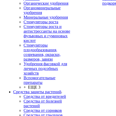
Органические удобрения
подкор
Органоминеральные
удобрения
Минеральные удобрения
Стимуляторы роста
Стимуляторы роста и
антистрессанты на основе
фульвовых и гуминовых
кислот
Стимуляторы
плодообразования,
созревания, окраски,
размеров, завязи
Удобрения фасовкой для
личных подсобных
хозяйств
Вспомогательные
препараты
+ ЕЩЕ 3
Средства защиты растений
Средства от вредителей
Средства от болезней
растений
Средства от сорняков
Средства от грызунов