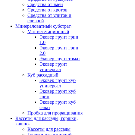
Средства от змей
Средства от кротов
Средства от улиток и
слизней
Минераловатный субстрат
Мат вегетационный
Эковер грунт грин
1.0
Эковер грунт грин
2.0
Эковер грунт томат
Эковер грунт
универсал
Куб рассадный
Эковер грунт куб
универсал
Эковер грунт куб
грин
Эковер грунт куб
салат
Пробка для проращивания
Кассеты для рассады, горшки,
кашпо
Кассеты для рассады
Горшки для растений