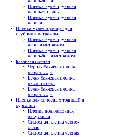
черно-белая
Пленка мульчирующая
черно-стальная
Пленка мульчирующая
черная
Пленка мульчирующая для
клубники метражом
Пленка мульчирующая
черная метражом
Пленка мульчирующая
черно-белая метражом
Бахчевая пленка
Черная бахчевая пленка
второй сорт
Белая бахчевая пленка
высший сорт
Белая бахчевая пленка
второй сорт
Пленка для силосных траншей и
курганов
Пленка подкладочная
вакуумная
Силосная пленка черно-
белая
Силосная пленка черная