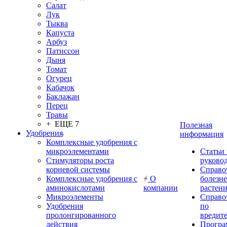
Салат
Лук
Тыква
Капуста
Арбуз
Патиссон
Дыня
Томат
Огурец
Кабачок
Баклажан
Перец
Травы
+ ЕЩЕ 7
Полезная
Удобрения
информация
Комплексные удобрения с
микроэлементами
Статьи
Стимуляторы роста
руково
корневой системы
Справо
Комплексные удобрения с
О
болезн
аминокислотами
компании
растен
Микроэлементы
Справо
Удобрения
по
пролонгированного
вредит
действия
Прогр