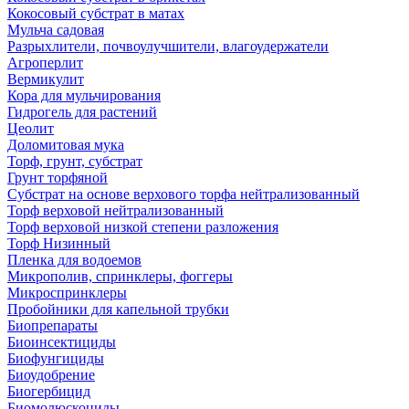
Кокосовый субстрат в матах
Мульча садовая
Разрыхлители, почвоулучшители, влагоудержатели
Агроперлит
Вермикулит
Кора для мульчирования
Гидрогель для растений
Цеолит
Доломитовая мука
Торф, грунт, субстрат
Грунт торфяной
Субстрат на основе верхового торфа нейтрализованный
Торф верховой нейтрализованный
Торф верховой низкой степени разложения
Торф Низинный
Пленка для водоемов
Микрополив, спринклеры, фоггеры
Микроспринклеры
Пробойники для капельной трубки
Биопрепараты
Биоинсектициды
Биофунгициды
Биоудобрение
Биогербицид
Биомолюскоциды