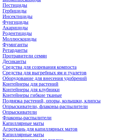
Пестициды
Гербициды
Инсектициды
Фунгициды
Акарициды
Родентициды
Моллюскоциды
Фумиганты
Ретарданты
Протравители семян
Десиканты
Средства для созревания компоста
Средства для выгребных ям и туалетов
Оборудование для внесения удобрений
Контейнеры для растений
Контейнеры для клубники
Контейнеры гибкие тканые
Подвязка растений, опоры, колышки, клипсы
Опрыскиватели, флаконы-распылители
Опрыскиватели
Флаконы-распылители
Капиллярные маты
Агроткань для капиллярных матов
Капиллярные маты