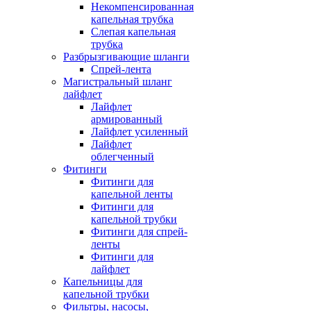
Некомпенсированная
капельная трубка
Слепая капельная
трубка
Разбрызгивающие шланги
Спрей-лента
Магистральный шланг
лайфлет
Лайфлет
армированный
Лайфлет усиленный
Лайфлет
облегченный
Фитинги
Фитинги для
капельной ленты
Фитинги для
капельной трубки
Фитинги для спрей-
ленты
Фитинги для
лайфлет
Капельницы для
капельной трубки
Фильтры, насосы,