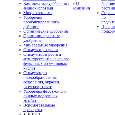
Комплексные удобрения с
О
болезн
аминокислотами
компании
растен
Микроэлементы
Справо
Удобрения
по
пролонгированного
вредит
действия
Прогр
Органические удобрения
подкор
Органоминеральные
удобрения
Минеральные удобрения
Стимуляторы роста
Стимуляторы роста и
антистрессанты на основе
фульвовых и гуминовых
кислот
Стимуляторы
плодообразования,
созревания, окраски,
размеров, завязи
Удобрения фасовкой для
личных подсобных
хозяйств
Вспомогательные
препараты
+ ЕЩЕ 3