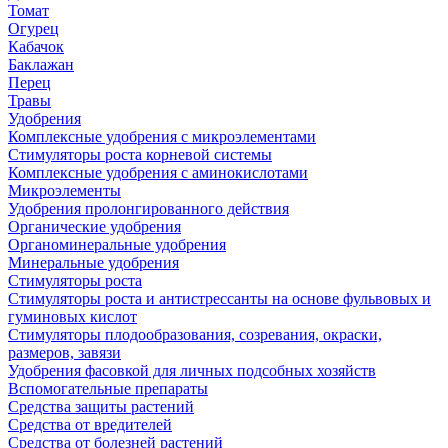
Томат
Огурец
Кабачок
Баклажан
Перец
Травы
Удобрения
Комплексные удобрения с микроэлементами
Стимуляторы роста корневой системы
Комплексные удобрения с аминокислотами
Микроэлементы
Удобрения пролонгированного действия
Органические удобрения
Органоминеральные удобрения
Минеральные удобрения
Стимуляторы роста
Стимуляторы роста и антистрессанты на основе фульвовых и
гуминовых кислот
Стимуляторы плодообразования, созревания, окраски,
размеров, завязи
Удобрения фасовкой для личных подсобных хозяйств
Вспомогательные препараты
Средства защиты растений
Средства от вредителей
Средства от болезней растений