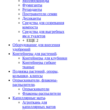
Моллюскоциды
Фумиганты
Ретарданты
Протравители семян
Десиканты
Средства для созревания
компоста
Средства для выгребных
ям и туалетов
+ ЕЩЕ 2
Оборудование для внесения
удобрений
Контейнеры для растений
Контейнеры для клубники
Контейнеры гибкие
тканые
Подвязка растений, опоры,
колышки, клипсы
Опрыскиватели, флаконы-
распылители
Опрыскиватели
Флаконы-распылители
Капиллярные маты
Агроткань для
капиллярных матов