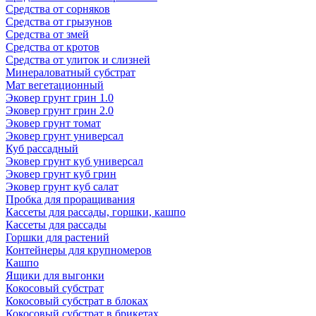
Средства от сорняков
Средства от грызунов
Средства от змей
Средства от кротов
Средства от улиток и слизней
Минераловатный субстрат
Мат вегетационный
Эковер грунт грин 1.0
Эковер грунт грин 2.0
Эковер грунт томат
Эковер грунт универсал
Куб рассадный
Эковер грунт куб универсал
Эковер грунт куб грин
Эковер грунт куб салат
Пробка для проращивания
Кассеты для рассады, горшки, кашпо
Кассеты для рассады
Горшки для растений
Контейнеры для крупномеров
Кашпо
Ящики для выгонки
Кокосовый субстрат
Кокосовый субстрат в блоках
Кокосовый субстрат в брикетах