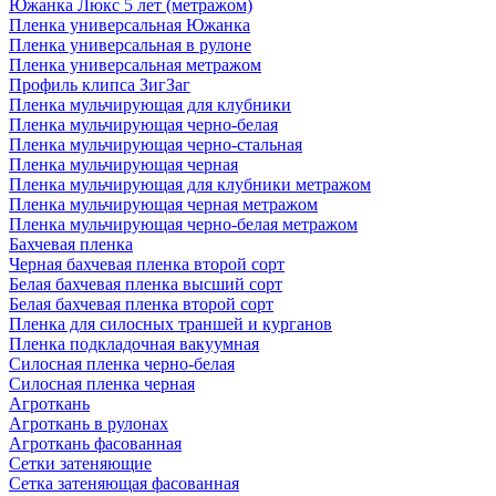
Южанка Люкс 5 лет (метражом)
Пленка универсальная Южанка
Пленка универсальная в рулоне
Пленка универсальная метражом
Профиль клипса ЗигЗаг
Пленка мульчирующая для клубники
Пленка мульчирующая черно-белая
Пленка мульчирующая черно-стальная
Пленка мульчирующая черная
Пленка мульчирующая для клубники метражом
Пленка мульчирующая черная метражом
Пленка мульчирующая черно-белая метражом
Бахчевая пленка
Черная бахчевая пленка второй сорт
Белая бахчевая пленка высший сорт
Белая бахчевая пленка второй сорт
Пленка для силосных траншей и курганов
Пленка подкладочная вакуумная
Силосная пленка черно-белая
Силосная пленка черная
Агроткань
Агроткань в рулонах
Агроткань фасованная
Сетки затеняющие
Сетка затеняющая фасованная