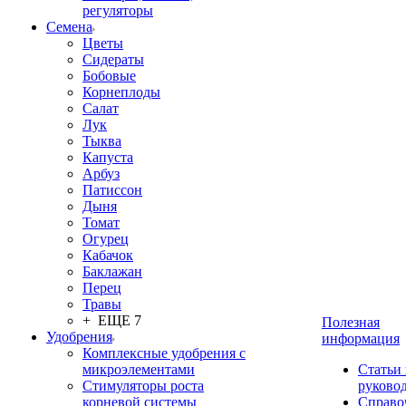
регуляторы
Семена
Цветы
Сидераты
Бобовые
Корнеплоды
Салат
Лук
Тыква
Капуста
Арбуз
Патиссон
Дыня
Томат
Огурец
Кабачок
Баклажан
Перец
Травы
+ ЕЩЕ 7
Полезная
Удобрения
информация
Комплексные удобрения с
микроэлементами
Статьи
Стимуляторы роста
руково
корневой системы
Справо