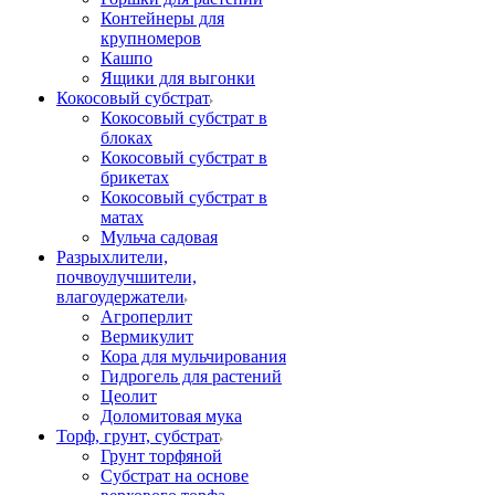
Контейнеры для
крупномеров
Кашпо
Ящики для выгонки
Кокосовый субстрат
Кокосовый субстрат в
блоках
Кокосовый субстрат в
брикетах
Кокосовый субстрат в
матах
Мульча садовая
Разрыхлители,
почвоулучшители,
влагоудержатели
Агроперлит
Вермикулит
Кора для мульчирования
Гидрогель для растений
Цеолит
Доломитовая мука
Торф, грунт, субстрат
Грунт торфяной
Субстрат на основе