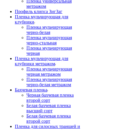
Пленка универсальная
метражом
Профиль клипса ЗигЗаг
Пленка мульчирующая для
клубники
Пленка мульчирующая
черно-белая
Пленка мульчирующая
черно-стальная
Пленка мульчирующая
черная
Пленка мульчирующая для
клубники метражом
Пленка мульчирующая
черная метражом
Пленка мульчирующая
черно-белая метражом
Бахчевая пленка
Черная бахчевая пленка
второй сорт
Белая бахчевая пленка
высший сорт
Белая бахчевая пленка
второй сорт
Пленка для силосных траншей и