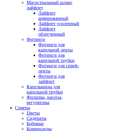
Магистральный шланг
лайфлет
Лайфлет
армированный
Лайфлет усиленный
Лайфлет
облегченный
Фитинги
Фитинги для
капельной ленты
Фитинги для
капельной трубки
Фитинги для спрей-
ленты
Фитинги для
лайфлет
Капельницы для
капельной трубки
Фильтры, насосы,
регуляторы
Семена
Цветы
Сидераты
Бобовые
Корнеплоды