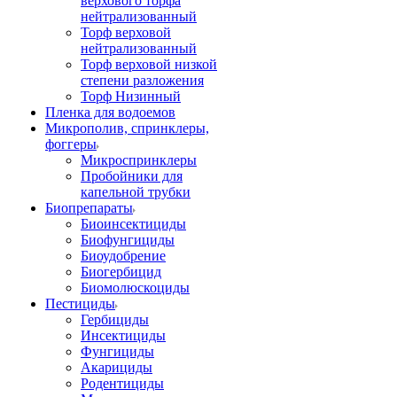
верхового торфа
нейтрализованный
Торф верховой
нейтрализованный
Торф верховой низкой
степени разложения
Торф Низинный
Пленка для водоемов
Микрополив, спринклеры,
фоггеры
Микроспринклеры
Пробойники для
капельной трубки
Биопрепараты
Биоинсектициды
Биофунгициды
Биоудобрение
Биогербицид
Биомолюскоциды
Пестициды
Гербициды
Инсектициды
Фунгициды
Акарициды
Родентициды