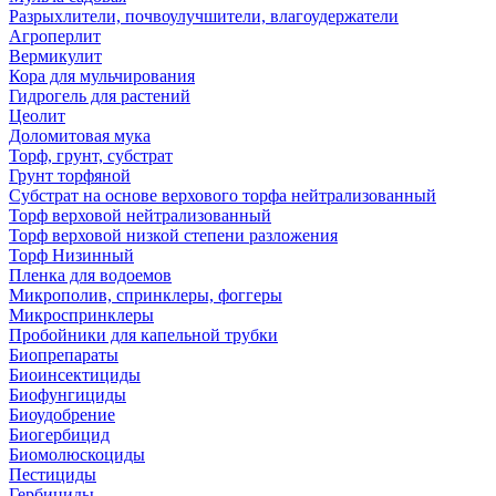
Разрыхлители, почвоулучшители, влагоудержатели
Агроперлит
Вермикулит
Кора для мульчирования
Гидрогель для растений
Цеолит
Доломитовая мука
Торф, грунт, субстрат
Грунт торфяной
Субстрат на основе верхового торфа нейтрализованный
Торф верховой нейтрализованный
Торф верховой низкой степени разложения
Торф Низинный
Пленка для водоемов
Микрополив, спринклеры, фоггеры
Микроспринклеры
Пробойники для капельной трубки
Биопрепараты
Биоинсектициды
Биофунгициды
Биоудобрение
Биогербицид
Биомолюскоциды
Пестициды
Гербициды