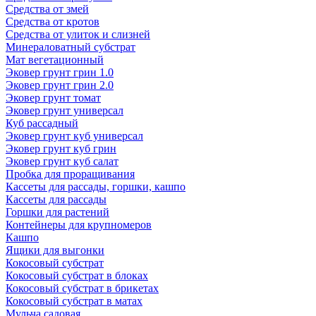
Средства от змей
Средства от кротов
Средства от улиток и слизней
Минераловатный субстрат
Мат вегетационный
Эковер грунт грин 1.0
Эковер грунт грин 2.0
Эковер грунт томат
Эковер грунт универсал
Куб рассадный
Эковер грунт куб универсал
Эковер грунт куб грин
Эковер грунт куб салат
Пробка для проращивания
Кассеты для рассады, горшки, кашпо
Кассеты для рассады
Горшки для растений
Контейнеры для крупномеров
Кашпо
Ящики для выгонки
Кокосовый субстрат
Кокосовый субстрат в блоках
Кокосовый субстрат в брикетах
Кокосовый субстрат в матах
Мульча садовая