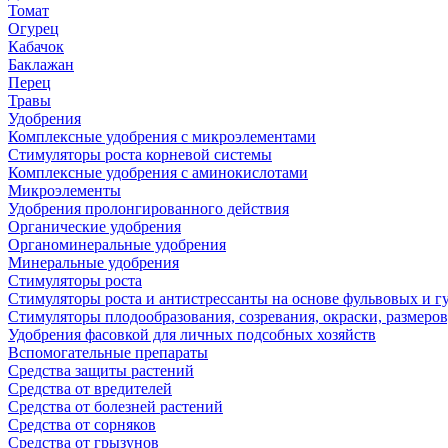
Томат
Огурец
Кабачок
Баклажан
Перец
Травы
Удобрения
Комплексные удобрения с микроэлементами
Стимуляторы роста корневой системы
Комплексные удобрения с аминокислотами
Микроэлементы
Удобрения пролонгированного действия
Органические удобрения
Органоминеральные удобрения
Минеральные удобрения
Стимуляторы роста
Стимуляторы роста и антистрессанты на основе фульвовых и 
Стимуляторы плодообразования, созревания, окраски, размеров,
Удобрения фасовкой для личных подсобных хозяйств
Вспомогательные препараты
Средства защиты растений
Средства от вредителей
Средства от болезней растений
Средства от сорняков
Средства от грызунов