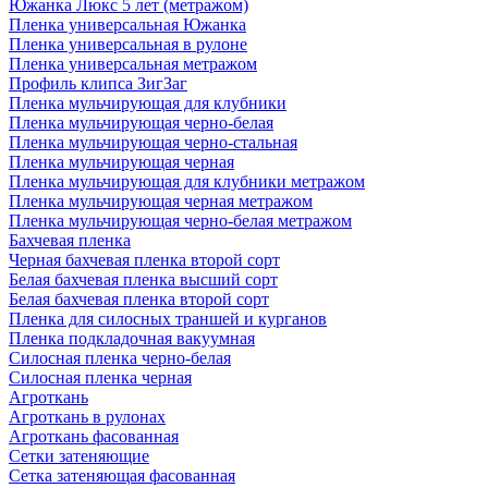
Южанка Люкс 5 лет (метражом)
Пленка универсальная Южанка
Пленка универсальная в рулоне
Пленка универсальная метражом
Профиль клипса ЗигЗаг
Пленка мульчирующая для клубники
Пленка мульчирующая черно-белая
Пленка мульчирующая черно-стальная
Пленка мульчирующая черная
Пленка мульчирующая для клубники метражом
Пленка мульчирующая черная метражом
Пленка мульчирующая черно-белая метражом
Бахчевая пленка
Черная бахчевая пленка второй сорт
Белая бахчевая пленка высший сорт
Белая бахчевая пленка второй сорт
Пленка для силосных траншей и курганов
Пленка подкладочная вакуумная
Силосная пленка черно-белая
Силосная пленка черная
Агроткань
Агроткань в рулонах
Агроткань фасованная
Сетки затеняющие
Сетка затеняющая фасованная