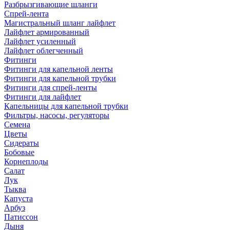
Разбрызгивающие шланги
Спрей-лента
Магистральный шланг лайфлет
Лайфлет армированный
Лайфлет усиленный
Лайфлет облегченный
Фитинги
Фитинги для капельной ленты
Фитинги для капельной трубки
Фитинги для спрей-ленты
Фитинги для лайфлет
Капельницы для капельной трубки
Фильтры, насосы, регуляторы
Семена
Цветы
Сидераты
Бобовые
Корнеплоды
Салат
Лук
Тыква
Капуста
Арбуз
Патиссон
Дыня