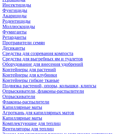
Инсектициды
Фунгициды
Акарициды
Родентициды
Моллюскоциды
Фумиганты
Ретарданты
Протравители семян
Десиканты
Средства для созревания компоста
Средства для выгребных ям и туалетов
Оборудование для внесения удобрений
Контейнеры для растений
Контейнеры для клубники
Контейнеры гибкие тканые
Подвязка растений, опоры, колышки, клипсы
Опрыскиватели, флаконы-распылители
Опрыскиватели
Флаконы-распылители
Капиллярные маты
Агроткань для капиллярных матов
Капиллярные маты
Комплектующие для теплиц
Вентиляторы для теплиц